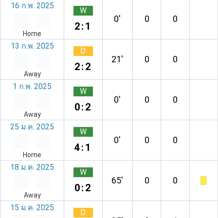
16 ก.พ. 2025
W
0′
0
0
2:1
Home
13 ก.พ. 2025
D
21′
0
0
2:2
Away
1 ก.พ. 2025
W
0′
0
0
0:2
Away
25 ม.ค. 2025
W
0′
0
0
4:1
Home
18 ม.ค. 2025
W
65′
0
0
0:2
Away
15 ม.ค. 2025
D