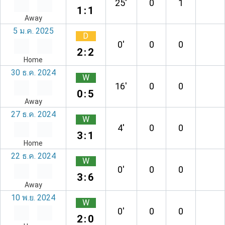
25′
0
1
1:1
Away
5 ม.ค. 2025
D
0′
0
0
2:2
Home
30 ธ.ค. 2024
W
16′
0
0
0:5
Away
27 ธ.ค. 2024
W
4′
0
0
3:1
Home
22 ธ.ค. 2024
W
0′
0
0
3:6
Away
10 พ.ย. 2024
W
0′
0
0
2:0