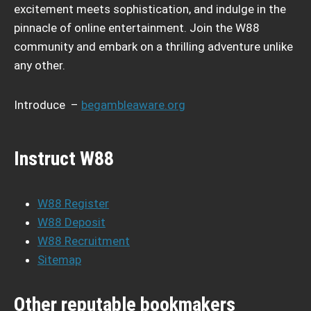
excitement meets sophistication, and indulge in the
pinnacle of online entertainment. Join the W88
community and embark on a thrilling adventure unlike
any other.
Introduce –
begambleaware.org
Instruct W88
W88 Register
W88 Deposit
W88 Recruitment
Sitemap
Other reputable bookmakers