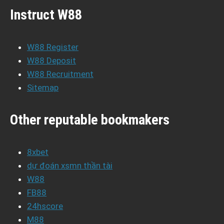
Instruct W88
W88 Register
W88 Deposit
W88 Recruitment
Sitemap
Other reputable bookmakers
8xbet
dự đoán xsmn thần tài
W88
FB88
24hscore
M88