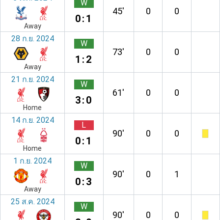
W
45′
0
0
0:1
Away
28 ก.ย. 2024
W
73′
0
0
1:2
Away
21 ก.ย. 2024
W
61′
0
0
3:0
Home
14 ก.ย. 2024
L
90′
0
0
0:1
Home
1 ก.ย. 2024
W
90′
0
1
0:3
Away
25 ส.ค. 2024
W
90′
0
0