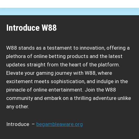
Introduce W88
W88 stands as a testament to innovation, offering a
plethora of online betting products and the latest
updates straight from the heart of the platform.
Elevate your gaming journey with W88, where
excitement meets sophistication, and indulge in the
pinnacle of online entertainment. Join the W88
community and embark on a thrilling adventure unlike
any other.
Introduce –
begambleaware.org