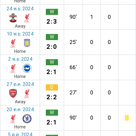
Home
24 พ.ย. 2024
W
90′
1
0
2:3
Away
10 พ.ย. 2024
W
25′
0
0
2:0
Home
2 พ.ย. 2024
W
66′
0
0
2:1
Home
27 ต.ค. 2024
D
27′
0
0
2:2
Away
20 ต.ค. 2024
W
90′
0
0
2:1
Home
5 ต.ค. 2024