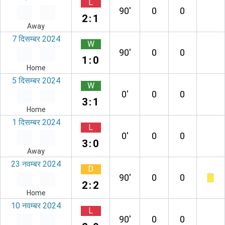
L
90′
0
0
2:1
Away
7 दिसम्बर 2024
W
90′
0
0
1:0
Home
5 दिसम्बर 2024
W
0′
0
0
3:1
Home
1 दिसम्बर 2024
L
0′
0
0
3:0
Away
23 नवम्बर 2024
D
90′
0
0
2:2
Home
10 नवम्बर 2024
L
90′
0
0