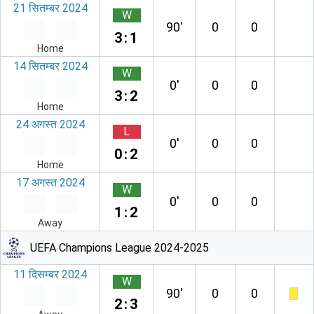
21 सितम्बर 2024
W
90′
0
0
3:1
Home
14 सितम्बर 2024
W
0′
0
0
3:2
Home
24 अगस्त 2024
L
0′
0
0
0:2
Home
17 अगस्त 2024
W
0′
0
0
1:2
Away
UEFA Champions League 2024-2025
11 दिसम्बर 2024
W
90′
0
0
2:3