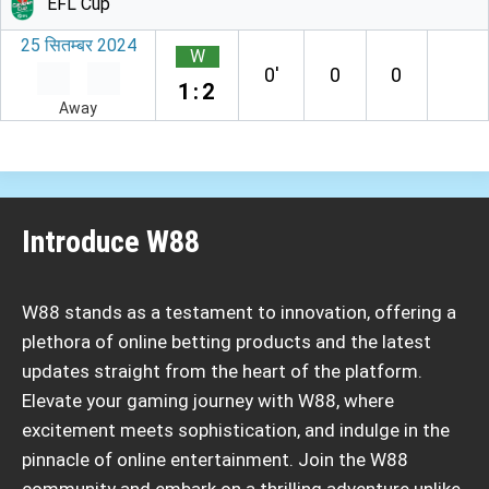
EFL Cup
25 सितम्बर 2024
W
0′
0
0
1:2
Away
Introduce W88
W88 stands as a testament to innovation, offering a
plethora of online betting products and the latest
updates straight from the heart of the platform.
Elevate your gaming journey with W88, where
excitement meets sophistication, and indulge in the
pinnacle of online entertainment. Join the W88
community and embark on a thrilling adventure unlike