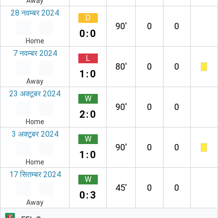
Away
28 नवम्बर 2024
D
90′
0
0
0:0
Home
7 नवम्बर 2024
L
80′
0
0
1:0
Away
23 अक्टूबर 2024
W
90′
0
0
2:0
Home
3 अक्टूबर 2024
W
90′
0
0
1:0
Home
17 सितम्बर 2024
W
45′
0
0
0:3
Away