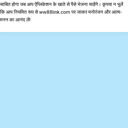
साबित होगा जब आप ऐप्लिकेशन के खाते से पैसे भेजना चाहेंगे। कृपया न भूलें
कि आप नियमित रूप से ww88link.com पर जाकर मनोरंजन और आत्म-
मनन का आनंद लें!