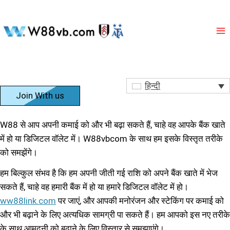
Skip
to
content
Register
हिन्दी
Join With us
W88 से आप अपनी कमाई को और भी बढ़ा सकते हैं, चाहे वह आपके बैंक खाते
में हो या डिजिटल वॉलेट में। W88vbcom के साथ हम इसके विस्तृत तरीके
को समझेंगे।
हम बिल्कुल संभव है कि हम अपनी जीती गई राशि को अपने बैंक खाते में भेज
सकते हैं, चाहे वह हमारी बैंक में हो या हमारे डिजिटल वॉलेट में हो।
ww88link.com
पर जाएं, और आपकी मनोरंजन और स्टेकिंग पर कमाई को
और भी बढ़ाने के लिए अत्यधिक सामग्री पा सकते हैं। हम आपको इस नए तरीके
के साथ आमदनी को बढ़ाने के लिए विस्तार से समझाएंगे।