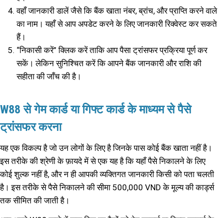
वहाँ जानकारी डालें जैसे कि बैंक खाता नंबर, ब्रांच, और प्राप्ति करने वाले
का नाम। यहाँ से आप अपडेट करने के लिए जानकारी रिक्वेस्ट कर सकते
हैं।
“निकासी करें” क्लिक करें ताकि आप पैसा ट्रांसफर प्रक्रिया पूर्ण कर
सकें। लेकिन सुनिश्चित करें कि आपने बैंक जानकारी और राशि की
सहीता की जाँच की है।
W88 से गेम कार्ड या गिफ्ट कार्ड के माध्यम से पैसे
ट्रांसफर करना
यह एक विकल्प है जो उन लोगों के लिए है जिनके पास कोई बैंक खाता नहीं है।
इस तरीके की श्रेणी के फ़ायदे में से एक यह है कि यहाँ पैसे निकालने के लिए
कोई शुल्क नहीं है, और न ही आपकी व्यक्तिगत जानकारी किसी को पता चलती
है। इस तरीके से पैसे निकालने की सीमा 500,000 VND के मूल्य की कार्ड्स
तक सीमित की जाती है।