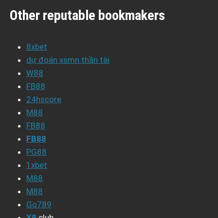
Other reputable bookmakers
8xbet
dự đoán xsmn thần tài
W88
FB88
24hscore
M88
FB88
FB88
PG88
1xbet
M88
M88
Go789
X8
club