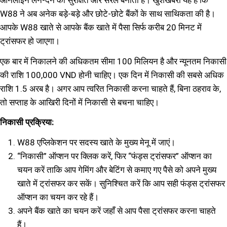
W88 ने अब अनेक बड़े-बड़े और छोटे-छोटे बैंकों के साथ साथिकता की है।
आपके W88 खाते से आपके बैंक खाते में पैसा सिर्फ करीब 20 मिनट में
ट्रांसफर हो जाएगा।
एक बार में निकालने की अधिकतम सीमा 100 मिलियन है और न्यूनतम निकासी
की राशि 100,000 VND होनी चाहिए। एक दिन में निकासी की सबसे अधिक
राशि 1.5 अरब है। अगर आप त्वरित निकासी करना चाहते हैं, बिना ठहराव के,
तो सप्ताह के आखिरी दिनों में निकासी से बचना चाहिए।
निकासी प्रक्रिया:
W88 एप्लिकेशन पर सदस्य खाते के मुख्य मेनू में जाएं।
“निकासी” ऑप्शन पर क्लिक करें, फिर “फंड्स ट्रांसफर” ऑप्शन का
चयन करें ताकि आप गेमिंग और बेटिंग से कमाए गए पैसे को अपने मुख्य
खाते में ट्रांसफर कर सकें। सुनिश्चित करें कि आप सही फंड्स ट्रांसफर
ऑप्शन का चयन कर रहे हैं।
अपने बैंक खाते का चयन करें जहाँ से आप पैसा ट्रांसफर करना चाहते
हैं।