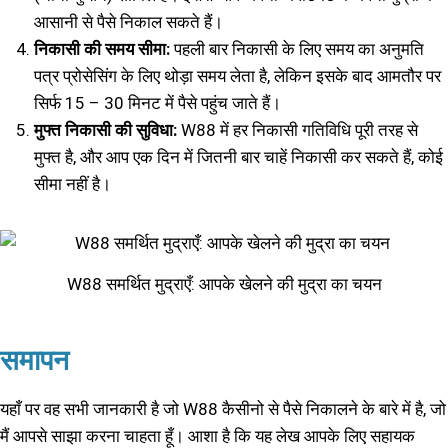
आसानी से पैसे निकाल सकते हैं।
निकासी की समय सीमा:
पहली बार निकासी के लिए समय का अनुमति
पत्र प्रोसेसिंग के लिए थोड़ा समय लेता है, लेकिन इसके बाद आमतौर पर
सिर्फ 15 – 30 मिनट में पैसे पहुंच जाते हैं।
मुफ्त निकासी की सुविधा:
W88 में हर निकासी गतिविधि पूरी तरह से
मुफ्त है, और आप एक दिन में जितनी बार चाहें निकासी कर सकते हैं, कोई
सीमा नहीं है।
W88 समर्थित मुद्राएँ: आपके खेलने की मुद्रा का चयन
समापन
यहाँ पर वह सभी जानकारी है जो W88 कैसीनो से पैसे निकालने के बारे में है, जो
मैं आपसे साझा करना चाहता हूँ। आशा है कि यह लेख आपके लिए सहायक