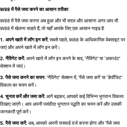
W88 में पैसे जमा करने का आसान तरीका
W88 में पैसे जमा करना अब हुआ और भी सरल और आसान! अगर आप भी
W88 में खेलना चाहते हैं, तो यहाँ आपके लिए एक आसान गाइड है:
1. अपने खाते में लॉग इन करें:
सबसे पहले, W88 के आधिकारिक वेबसाइट पर
जाएं और अपने खाते में लॉग इन करें।
2. नैविगेट करें:
अपने खाते में लॉग इन करने के बाद, ‘नैविगेट’ या ‘अकाउंट’
सेक्शन में जाएं।
3. पैसे जमा करने का चयन:
‘नैविगेट’ सेक्शन में, ‘पैसे जमा करें’ या ‘डेपॉजिट’
विकल्प का चयन करें।
4. चुनाव करें और जमा करें:
आगे बढ़कर, आपको कई विभिन्न भुगतान विकल्प
दिखाए जाएंगे। आप अपनी पसंदीदा भुगतान पद्धति का चयन करें और उसकी
जानकारी पूर्ण करें।
5. पैसे जमा करें:
अब, आपको अपनी पासवर्ड दर्ज करना होगा और ‘पैसे जमा