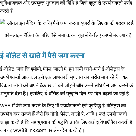
सुविधाजनक और उपयुक्त भुगतान की विधि है जिसे बहुत से उपयोगकर्ता पसंद
करते हैं।
ऑनलाइन बैंकिंग के जरिए पैसे जमा करना यूजर्स के लिए काफी मददगार है
ई-वॉलेट से खाते में पैसे जमा करना
ई-वॉलेट, जैसे कि एमोमो, पेपैल, जालो पे, इन सभी जाने-माने ई-वॉलेट्स के
उपयोगकर्ता आजकल इसे एक लाभकारी भुगतान का स्रोत मान रहे हैं। यह
विकल्प लोगों को अपने बैंक खातों को जोड़ने और उनमें सीधे पैसे जमा करने की
अनुमति देता है। इसलिए, ई-वॉलेट की प्रवृत्ति दिन-पर-दिन बढ़ती जा रही है।
W88 में पैसे जमा करने के लिए भी उपयोगकर्ता ऐसे प्रसिद्ध ई-वॉलेट्स का
उपयोग कर सकते हैं जैसे कि मोमो, पेपैल, जालो पे, आदि। कई उपयोगकर्ता
साझा करते हैं कि यह भुगतान की पद्धति उनके लिए कई सुविधाएँ पैदा करती है
जब वह ww88link.com पर लेन-देन करते हैं।