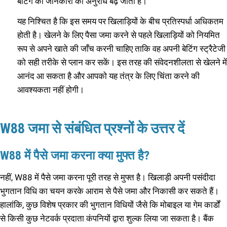
बेटिंग की जानकारी का अनुरोध बढ़ जाता है।
यह निश्चित है कि इस समय पर खिलाड़ियों के बीच प्रतिस्पर्धा अधिकतम
होती है। खेलने के लिए पैसा जमा करने से पहले खिलाड़ियों को नियमित
रूप से अपने खाते की जाँच करनी चाहिए ताकि वह अपनी बेटिंग स्ट्रैटेजी
को सही तरीके से प्लान कर सकें। इस तरह की संवेदनशीलता से खेलने में
आनंद आ सकता है और आपको यह तंत्र के लिए चिंता करने की
आवश्यकता नहीं होगी।
W88 जमा से संबंधित प्रश्नों के उत्तर दें
W88 में पैसे जमा करना क्या मुफ्त है?
नहीं, W88 में पैसे जमा करना पूरी तरह से मुफ्त है। खिलाड़ी अपनी पसंदीदा
भुगतान विधि का चयन करके आराम से पैसे जमा और निकासी कर सकते हैं।
हालांकि, कुछ विशेष प्रकार की भुगतान विधियों जैसे कि मोबाइल या गेम कार्डों
से किसी कुछ नेटवर्क प्रदाता कंपनियों द्वारा शुल्क लिया जा सकता है। बैंक