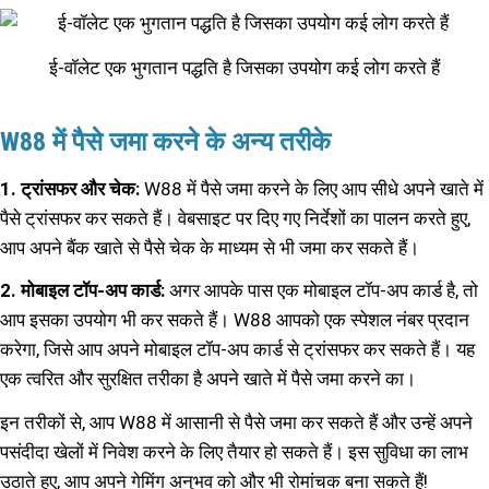
ई-वॉलेट एक भुगतान पद्धति है जिसका उपयोग कई लोग करते हैं
W88 में पैसे जमा करने के अन्य तरीके
1. ट्रांसफर और चेक:
W88 में पैसे जमा करने के लिए आप सीधे अपने खाते में
पैसे ट्रांसफर कर सकते हैं। वेबसाइट पर दिए गए निर्देशों का पालन करते हुए,
आप अपने बैंक खाते से पैसे चेक के माध्यम से भी जमा कर सकते हैं।
2. मोबाइल टॉप-अप कार्ड:
अगर आपके पास एक मोबाइल टॉप-अप कार्ड है, तो
आप इसका उपयोग भी कर सकते हैं। W88 आपको एक स्पेशल नंबर प्रदान
करेगा, जिसे आप अपने मोबाइल टॉप-अप कार्ड से ट्रांसफर कर सकते हैं। यह
एक त्वरित और सुरक्षित तरीका है अपने खाते में पैसे जमा करने का।
इन तरीकों से, आप W88 में आसानी से पैसे जमा कर सकते हैं और उन्हें अपने
पसंदीदा खेलों में निवेश करने के लिए तैयार हो सकते हैं। इस सुविधा का लाभ
उठाते हुए, आप अपने गेमिंग अनुभव को और भी रोमांचक बना सकते हैं!