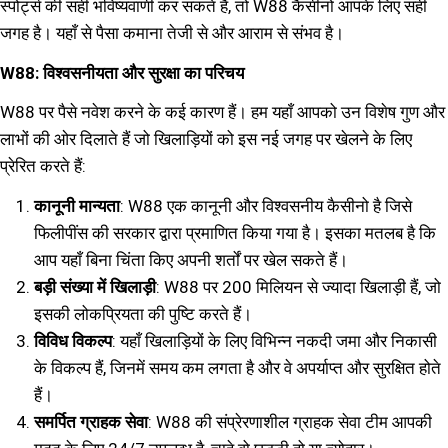
स्पोर्ट्स की सही भविष्यवाणी कर सकते हैं, तो W88 कैसीनो आपके लिए सही
जगह है। यहाँ से पैसा कमाना तेजी से और आराम से संभव है।
W88: विश्वसनीयता और सुरक्षा का परिचय
W88 पर पैसे नवेश करने के कई कारण हैं। हम यहाँ आपको उन विशेष गुण और
लाभों की ओर दिलाते हैं जो खिलाड़ियों को इस नई जगह पर खेलने के लिए
प्रेरित करते हैं:
कानूनी मान्यता
: W88 एक कानूनी और विश्वसनीय कैसीनो है जिसे
फिलीपींस की सरकार द्वारा प्रमाणित किया गया है। इसका मतलब है कि
आप यहाँ बिना चिंता किए अपनी शर्तों पर खेल सकते हैं।
बड़ी संख्या में खिलाड़ी
: W88 पर 200 मिलियन से ज्यादा खिलाड़ी हैं, जो
इसकी लोकप्रियता की पुष्टि करते हैं।
विविध विकल्प
: यहाँ खिलाड़ियों के लिए विभिन्न नकदी जमा और निकासी
के विकल्प हैं, जिनमें समय कम लगता है और वे अपर्याप्त और सुरक्षित होते
हैं।
समर्पित ग्राहक सेवा
: W88 की संप्रेरणाशील ग्राहक सेवा टीम आपकी