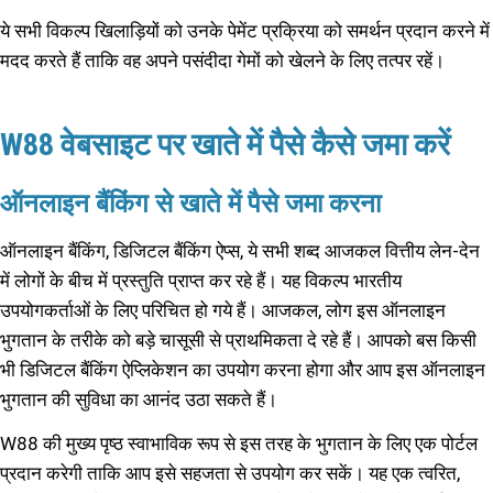
ये सभी विकल्प खिलाड़ियों को उनके पेमेंट प्रक्रिया को समर्थन प्रदान करने में
मदद करते हैं ताकि वह अपने पसंदीदा गेमों को खेलने के लिए तत्पर रहें।
W88 वेबसाइट पर खाते में पैसे कैसे जमा करें
ऑनलाइन बैंकिंग से खाते में पैसे जमा करना
ऑनलाइन बैंकिंग, डिजिटल बैंकिंग ऐप्स, ये सभी शब्द आजकल वित्तीय लेन-देन
में लोगों के बीच में प्रस्तुति प्राप्त कर रहे हैं। यह विकल्प भारतीय
उपयोगकर्ताओं के लिए परिचित हो गये हैं। आजकल, लोग इस ऑनलाइन
भुगतान के तरीके को बड़े चासूसी से प्राथमिकता दे रहे हैं। आपको बस किसी
भी डिजिटल बैंकिंग ऐप्लिकेशन का उपयोग करना होगा और आप इस ऑनलाइन
भुगतान की सुविधा का आनंद उठा सकते हैं।
W88 की मुख्य पृष्ठ स्वाभाविक रूप से इस तरह के भुगतान के लिए एक पोर्टल
प्रदान करेगी ताकि आप इसे सहजता से उपयोग कर सकें। यह एक त्वरित,