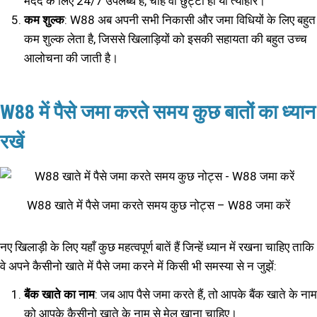
मदद के लिए 24/7 उपलब्ध है, चाहे वो छुट्टी हो या त्योहार।
कम शुल्क
: W88 अब अपनी सभी निकासी और जमा विधियों के लिए बहुत
कम शुल्क लेता है, जिससे खिलाड़ियों को इसकी सहायता की बहुत उच्च
आलोचना की जाती है।
W88 में पैसे जमा करते समय कुछ बातों का ध्यान
रखें
W88 खाते में पैसे जमा करते समय कुछ नोट्स – W88 जमा करें
नए खिलाड़ी के लिए यहाँ कुछ महत्वपूर्ण बातें हैं जिन्हें ध्यान में रखना चाहिए ताकि
वे अपने कैसीनो खाते में पैसे जमा करने में किसी भी समस्या से न जुझें:
बैंक खाते का नाम
: जब आप पैसे जमा करते हैं, तो आपके बैंक खाते के नाम
को आपके कैसीनो खाते के नाम से मेल खाना चाहिए।