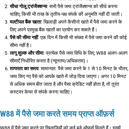
सीधा गोलू ट्रांजैक्शन्स
: सभी पैसे जमा ट्रांजैक्शन्स को सीधे करना
चाहिए, किसी भी तरह के तृतीय-पक्ष संपर्क की अनुमति नहीं दी जाती।
मल्टीपल बैंक खाता
: खिलाड़ी अपने कैसीनो खाते में पैसे जमा करने के
लिए अपने प्रमुख बैंक खातों का प्रयोग कर सकते हैं।
पैसे की सीमा नहीं
: एक दिन में किसी भी संख्या में पैसे जमा करने की कोई
सीमा नहीं है।
लागू शुल्क और सीमा
: प्रत्येक पैसे जमा विधि के लिए, W88 अलग-अलग
सीमाएँ निर्धारित करता है (न्यूनतम/अधिकतम)।
तत्परता का समय
: सामान्यत: पैसे जमा करने के 1 से 10 मिनट के भीतर,
जमा किए गए पैसे को आपके खाते में जोड़ दिया जाएगा। अगर 10 मिनट
से अधिक समय बीत जाता है और पैसा क्रेडिट नहीं होता है, तो तुरंत
कस्टमर केयर से संपर्क करना चाहिए।
W88 में पैसे जमा करते समय प्राप्त ऑफ़र्स
W88 में पैसे जमा करने पर खिलाड़ियों को कई बड़े ऑफ़र्स मिलते हैं। इसमें