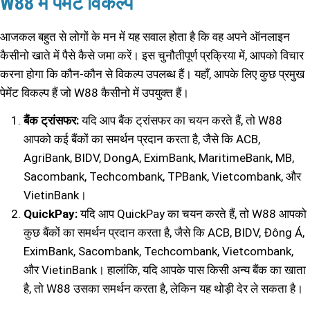
W88 में पेमेंट विकल्प
आजकल बहुत से लोगों के मन में यह सवाल होता है कि वह अपने ऑनलाइन
कैसीनो खाते में पैसे कैसे जमा करें। इस चुनौतीपूर्ण प्रक्रिया में, आपको विचार
करना होगा कि कौन-कौन से विकल्प उपलब्ध हैं। यहाँ, आपके लिए कुछ प्रमुख
पेमेंट विकल्प हैं जो W88 कैसीनो में उपयुक्त हैं।
बैंक ट्रांसफर:
यदि आप बैंक ट्रांसफर का चयन करते हैं, तो W88
आपको कई बैंकों का समर्थन प्रदान करता है, जैसे कि ACB,
AgriBank, BIDV, DongA, EximBank, MaritimeBank, MB,
Sacombank, Techcombank, TPBank, Vietcombank, और
VietinBank।
QuickPay:
यदि आप QuickPay का चयन करते हैं, तो W88 आपको
कुछ बैंकों का समर्थन प्रदान करता है, जैसे कि ACB, BIDV, Đông Á,
EximBank, Sacombank, Techcombank, Vietcombank,
और VietinBank। हालांकि, यदि आपके पास किसी अन्य बैंक का खाता
है, तो W88 उसका समर्थन करता है, लेकिन यह थोड़ी देर ले सकता है।