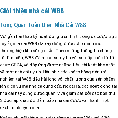
Giới thiệu nhà cái W88
Tổng Quan Toàn Diện Nhà Cái W88
Với gần hai thập kỷ hoạt động trên thị trường cá cược trực
tuyến, nhà cái W88 đã xây dựng được cho mình một
thương hiệu khá vững chắc. Theo những thông tin chúng
tôi tìm hiểu, W88 đảm bảo sự uy tín với sự cấp phép từ tổ
chức CEZA, và đáp ứng được những tiêu chí khắt khe nhất
về một nhà cái uy tín. Hầu như các khách hàng đến trải
nghiệm tại W88 đều hài lòng với chất lượng của sản phẩm
lẫn dịch vụ mà nhà cá cung cấp. Ngoài ra, các hoạt động tại
nhà cái này cũng được quản lý và giám sát bởi các bên thứ
3 độc lập khác để đảm bảo nhà cái được vận hành một
cách minh bạch nhất.
Không chỉ nổi tiếng tại thị trường cá cược Việt mà W88