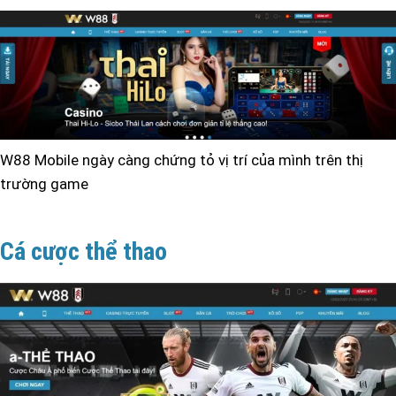
W88 Mobile ngày càng chứng tỏ vị trí của mình trên thị
trường game
Cá cược thể thao