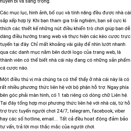
huyền bí và sang trọng.
Các mục lục, hình ảnh, bố cục và tính năng đều được nhà cái
sắp xếp hợp lý. Khi bạn tham gia trải nghiệm, bạn sẽ cực kì
thích các thiết kế những nút điều khiển trò chơi giúp bạn dễ
dàng điều hướng trang web và thực hiện các kèo cược trực
tuyến tại đây. Chỉ mất khoảng vài giây để nhìn lướt nhanh
qua các danh mục nằm bên dưới logo của trang web, là
thành viên có thể biết nhà cái này đang có những sản phẩm
cá cược nào.
Một điều thú vị mà chúng ta có thể thấy ở nhà cái này là có
rất nhiều phương thức liên hệ với bộ phận hỗ trợ. Ngay phía
bên góc phải màn hình, có 1 tab riêng có dòng chữ Liên hệ.
Tại đây tổng hợp mọi phương thức liên hệ với nhà cái, từ hỗ
trợ trực tuyến người chơi 24/7, telegram, facebook, viber
hay các số hotline, email…. Tất cả đều hoạt động đảm bảo
tư vấn, trả lời mọi thắc mắc của người chơi.