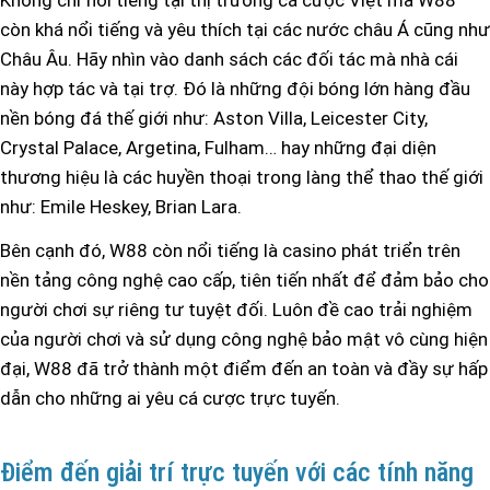
còn khá nổi tiếng và yêu thích tại các nước châu Á cũng như
Châu Âu. Hãy nhìn vào danh sách các đối tác mà nhà cái
này hợp tác và tại trợ. Đó là những đội bóng lớn hàng đầu
nền bóng đá thế giới như: Aston Villa, Leicester City,
Crystal Palace, Argetina, Fulham… hay những đại diện
thương hiệu là các huyền thoại trong làng thể thao thế giới
như: Emile Heskey, Brian Lara.
Bên cạnh đó, W88 còn nổi tiếng là casino phát triển trên
nền tảng công nghệ cao cấp, tiên tiến nhất để đảm bảo cho
người chơi sự riêng tư tuyệt đối. Luôn đề cao trải nghiệm
của người chơi và sử dụng công nghệ bảo mật vô cùng hiện
đại, W88 đã trở thành một điểm đến an toàn và đầy sự hấp
dẫn cho những ai yêu cá cược trực tuyến.
Điểm đến giải trí trực tuyến với các tính năng