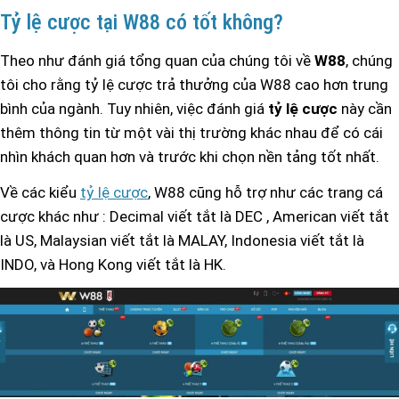
Tỷ lệ cược tại W88 có tốt không?
Theo như đánh giá tổng quan của chúng tôi về
W88
, chúng
tôi cho rằng tỷ lệ cược trả thưởng của W88 cao hơn trung
bình của ngành. Tuy nhiên, việc đánh giá
tỷ lệ cược
này cần
thêm thông tin từ một vài thị trường khác nhau để có cái
nhìn khách quan hơn và trước khi chọn nền tảng tốt nhất.
Về các kiểu
tỷ lệ cược
, W88 cũng hỗ trợ như các trang cá
cược khác như : Decimal viết tắt là DEC , American viết tắt
là US, Malaysian viết tắt là MALAY, Indonesia viết tắt là
INDO, và Hong Kong viết tắt là HK.