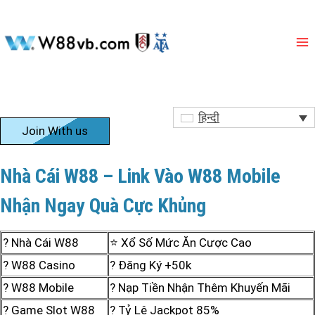
Skip
to
content
Register
हिन्दी
Join With us
Nhà Cái W88 – Link Vào W88 Mobile
Nhận Ngay Quà Cực Khủng
? Nhà Cái W88
⭐️ Xổ Số Mức Ăn Cược Cao
? W88 Casino
? Đăng Ký +50k
? W88 Mobile
? Nạp Tiền Nhận Thêm Khuyến Mãi
? Game Slot W88
? Tỷ Lệ Jackpot 85%