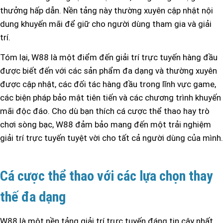
thưởng hấp dẫn. Nền tảng này thường xuyên cập nhật nội
dung khuyến mãi để giữ cho người dùng tham gia và giải
trí.
Tóm lại, W88 là một điểm đến giải trí trực tuyến hàng đầu
được biết đến với các sản phẩm đa dạng và thường xuyên
được cập nhật, các đối tác hàng đầu trong lĩnh vực game,
các biện pháp bảo mật tiên tiến và các chương trình khuyến
mãi độc đáo. Cho dù bạn thích cá cược thể thao hay trò
chơi sòng bạc, W88 đảm bảo mang đến một trải nghiệm
giải trí trực tuyến tuyệt vời cho tất cả người dùng của mình.
Cá cược thể thao với các lựa chọn thay
thế đa dạng
W88 là một nền tảng giải trí trực tuyến đáng tin cậy nhất