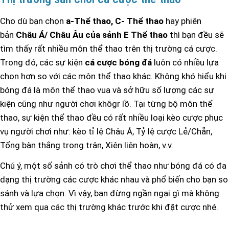
Cho dù bạn chọn
a-Thể thao, C- Thể thao
hay phiên
bản
Châu Á/ Châu Âu của sảnh E Thể thao
thì bạn đều sẽ
tìm thấy rất nhiều môn thể thao trên thị trường cá cược.
Trong đó, các sự kiện
cá cược bóng đá
luôn có nhiều lựa
chọn hơn so với các môn thể thao khác. Không khó hiểu khi
bóng đá là môn thể thao vua và sở hữu số lượng các sự
kiện cũng như người chơi khôgr lồ. Tại từng bộ môn thể
thao, sự kiện thể thao đều có rất nhiều loại kèo cược phục
vụ người chơi như: kèo tỉ lệ Châu Á, Tỷ lệ cược Lẻ/Chẵn,
Tổng bàn thắng trong trận, Xiên liên hoàn, v.v.
Chú ý, một số sảnh có trò chơi thể thao như bóng đá có đa
dạng thị trường các cược khác nhau và phổ biến cho bạn so
sánh và lựa chọn. Vì vậy, bạn đừng ngần ngại gì mà không
thử xem qua các thị trường khác trước khi đặt cược nhé.