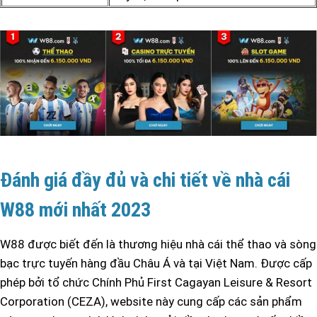
Đánh giá đầy đủ và chi tiết về nhà cái
W88 mới nhất 2023
W88 được biết đến là thương hiệu nhà cái thể thao và sòng
bạc trực tuyến hàng đầu Châu Á và tại Việt Nam. Được cấp
phép bởi tổ chức Chính Phủ First Cagayan Leisure & Resort
Corporation (CEZA), website này cung cấp các sản phẩm