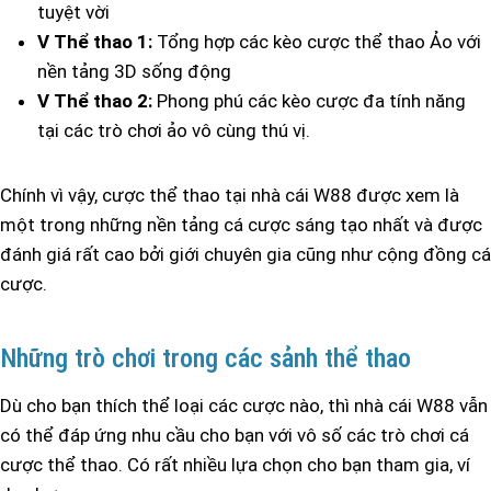
tuyệt vời
V Thể thao 1:
Tổng hợp các kèo cược thể thao Ảo với
nền tảng 3D sống động
V Thể thao 2:
Phong phú các kèo cược đa tính năng
tại các trò chơi ảo vô cùng thú vị.
Chính vì vậy, cược thể thao tại nhà cái W88 được xem là
một trong những nền tảng cá cược sáng tạo nhất và được
đánh giá rất cao bởi giới chuyên gia cũng như cộng đồng cá
cược.
Những trò chơi trong các sảnh thể thao
Dù cho bạn thích thể loại các cược nào, thì nhà cái W88 vẫn
có thể đáp ứng nhu cầu cho bạn với vô số các trò chơi cá
cược thể thao. Có rất nhiều lựa chọn cho bạn tham gia, ví