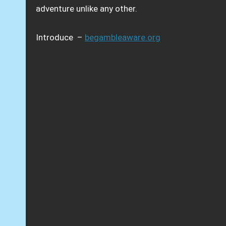
adventure unlike any other.
Introduce –
begambleaware.org