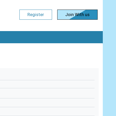
Register
Join With us