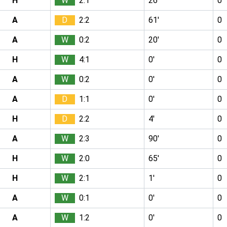
H
W
2:1
26′
0
A
D
2:2
61′
0
A
W
0:2
20′
0
H
W
4:1
0′
0
A
W
0:2
0′
0
A
D
1:1
0′
0
H
D
2:2
4′
0
A
W
2:3
90′
0
H
W
2:0
65′
0
H
W
2:1
1′
0
A
W
0:1
0′
0
A
W
1:2
0′
0