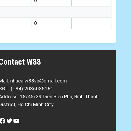
0
0
Contact W88
Mail:
nhacaiw88vb@gmail.com
SĐT: (+84) 2036085161
Address: 18/45/29 Dien Bien Phu, Binh Thanh
District, Ho Chi Minh City
Facebook
Twitter
YouTube