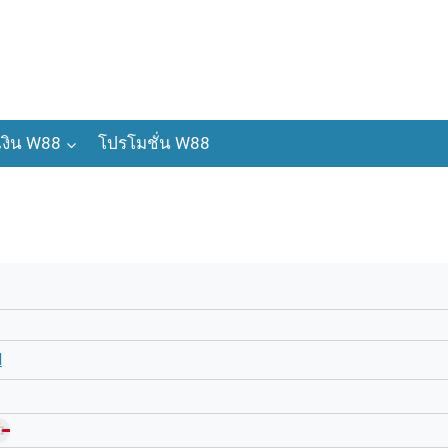
เงิน W88
โปรโมชั่น W88
l