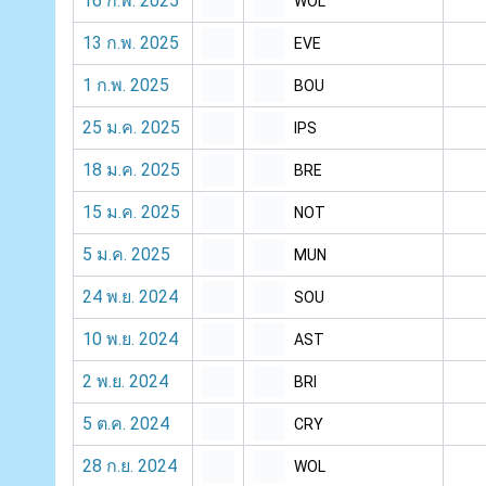
16 ก.พ. 2025
WOL
13 ก.พ. 2025
EVE
1 ก.พ. 2025
BOU
25 ม.ค. 2025
IPS
18 ม.ค. 2025
BRE
15 ม.ค. 2025
NOT
5 ม.ค. 2025
MUN
24 พ.ย. 2024
SOU
10 พ.ย. 2024
AST
2 พ.ย. 2024
BRI
5 ต.ค. 2024
CRY
28 ก.ย. 2024
WOL