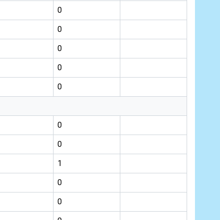
0
0
0
0
0
0
0
1
0
0