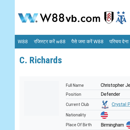
Skip
to
content
W88
रजिस्टर करें w88
पैसे जमा करें W88
परिचय देना
C. Richards
Christopher J
Full Name
Defender
Position
Crystal 
Current Club
Nationality
Birmingham
Place Of Birth