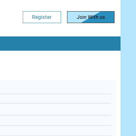
Register
Join With us