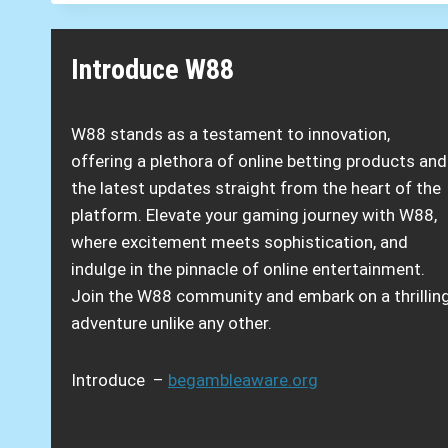
Introduce W88
W88 stands as a testament to innovation,
offering a plethora of online betting products and
the latest updates straight from the heart of the
platform. Elevate your gaming journey with W88,
where excitement meets sophistication, and
indulge in the pinnacle of online entertainment.
Join the W88 community and embark on a thrillin
adventure unlike any other.
Introduce –
begambleaware.org