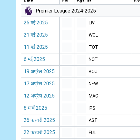
Date
For
Against
H/
Premier League 2024-2025
25 मई 2025
LIV
21 मई 2025
WOL
11 मई 2025
TOT
6 मई 2025
NOT
19 अप्रैल 2025
BOU
17 अप्रैल 2025
NEW
12 अप्रैल 2025
MAC
8 मार्च 2025
IPS
26 फरवरी 2025
AST
22 फरवरी 2025
FUL