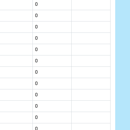
0
0
0
0
0
0
0
0
0
0
0
0