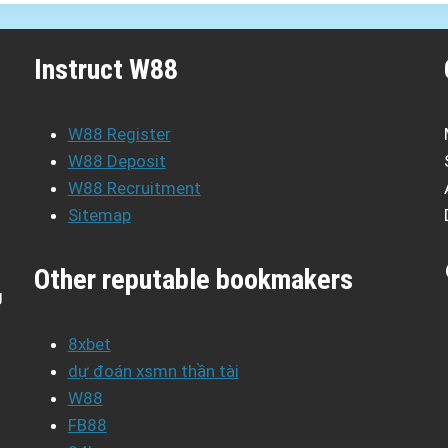
Instruct W88
W88 Register
W88 Deposit
W88 Recruitment
Sitemap
Other reputable bookmakers
g
8xbet
dự đoán xsmn thần tài
W88
FB88