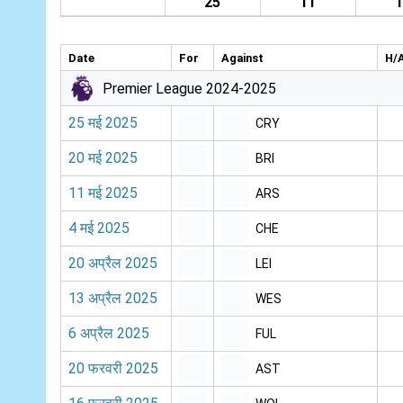
25
11
Date
For
Against
H/
Premier League 2024-2025
25 मई 2025
CRY
20 मई 2025
BRI
11 मई 2025
ARS
4 मई 2025
CHE
20 अप्रैल 2025
LEI
13 अप्रैल 2025
WES
6 अप्रैल 2025
FUL
20 फरवरी 2025
AST