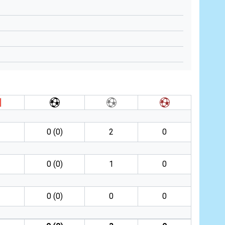
0
0 (0)
2
0
0
0 (0)
1
0
0
0 (0)
0
0