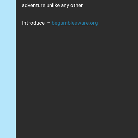
adventure unlike any other.
Introduce –
begambleaware.org