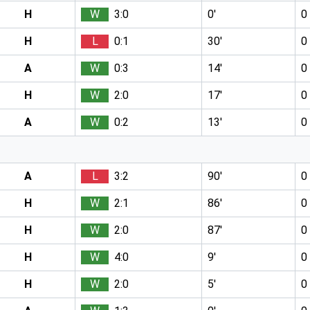
H
W
3:0
0′
0
H
L
0:1
30′
0
A
W
0:3
14′
0
H
W
2:0
17′
0
A
W
0:2
13′
0
A
L
3:2
90′
0
H
W
2:1
86′
0
H
W
2:0
87′
0
H
W
4:0
9′
0
H
W
2:0
5′
0