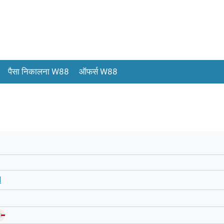
पैसा निकालना W88
ऑफर्स W88
l