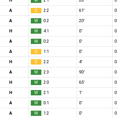
H
W
2:1
26′
0
A
D
2:2
61′
0
A
W
0:2
20′
0
H
W
4:1
0′
0
A
W
0:2
0′
0
A
D
1:1
0′
0
H
D
2:2
4′
0
A
W
2:3
90′
0
H
W
2:0
65′
0
H
W
2:1
1′
0
A
W
0:1
0′
0
A
W
1:2
0′
0