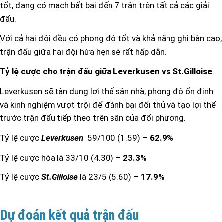
tốt, đang có mạch bất bại đến 7 trận trên tất cả các giải
đấu.
Với cả hai đội đều có phong độ tốt và khả năng ghi bàn cao,
trận đấu giữa hai đội hứa hẹn sẽ rất hấp dẫn.
Tỷ lệ cược cho trận đấu giữa Leverkusen vs St.Gilloise
Leverkusen sẽ tận dụng lợi thế sân nhà, phong độ ổn định
và kinh nghiệm vượt trội để đánh bại đối thủ và tạo lợi thế
trước trận đấu tiếp theo trên sân của đối phương.
Tỷ lệ cược
Leverkusen
59/100 (1.59) –
62.9%
Tỷ lệ cược hòa là 33/10 (4.30) –
23.3%
Tỷ lệ cược
St.Gilloise
là 23/5 (5.60) –
17.9%
Dự đoán kết quả trận đấu