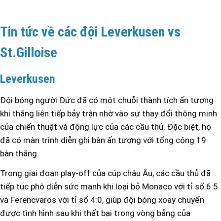
Tin tức về các đội Leverkusen vs
St.Gilloise
Leverkusen
Đội bóng người Đức đã có một chuỗi thành tích ấn tượng
khi thắng liên tiếp bảy trận nhờ vào sự thay đổi thông minh
của chiến thuật và động lực của các cầu thủ. Đặc biệt, họ
đã có màn trình diễn ghi bàn ấn tượng với tổng cộng 19
bàn thắng.
Trong giai đoạn play-off của cúp châu Âu, các cầu thủ đã
tiếp tục phô diễn sức mạnh khi loại bỏ Monaco với tỉ số 6:5
và Ferencvaros với tỉ số 4:0, giúp đội bóng xoay chuyển
được tình hình sau khi thất bại trong vòng bảng của