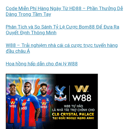
Code Miễn Phí Hàng Ngày Từ HD88 – Phần Thưởng Dễ
Dàng Trong Tầm Tay
Phân Tích và So Sánh Tỷ Lệ Cược Bom88 Để Đưa Ra
Quyết Định Thông Minh
W88 – Trải nghiệm nhà cái cá cược trực tuyến hàng
đầu châu Á
Hoa hồng hấp dẫn cho đại lý W88