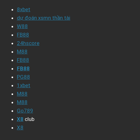
8xbet
dự đoán xsmn thần tài
W88
FB88
24hscore
M88
FB88
FB88
PG88
1xbet
M88
M88
Go789
X8
club
X8