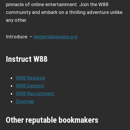
pinnacle of online entertainment. Join the W88
community and embark on a thrilling adventure unlike
any other.
Introduce –
begambleaware.org
Instruct W88
W88 Register
W88 Deposit
W88 Recruitment
Sitemap
Other reputable bookmakers