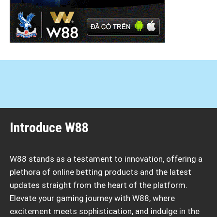
Introduce W88
W88 stands as a testament to innovation, offering a
plethora of online betting products and the latest
updates straight from the heart of the platform.
Elevate your gaming journey with W88, where
excitement meets sophistication, and indulge in the