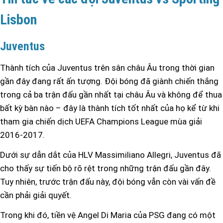
Lisbon
Juventus
Thành tích của Juventus trên sân châu Âu trong thời gian
gần đây đang rất ấn tượng. Đội bóng đã giành chiến thắng
trong cả ba trận đấu gần nhất tại châu Âu và không để
thua
bất kỳ bàn nào – đây là thành tích tốt nhất của họ kể từ khi
tham gia chiến dịch UEFA Champions League mùa giải
2016-2017.
Dưới sự dẫn dắt của HLV Massimiliano Allegri, Juventus đã
cho thấy sự tiến bộ rõ rệt trong những trận đấu gần đây.
Tuy nhiên, trước trận đấu này, đội bóng vẫn còn vài vấn đề
cần phải giải quyết.
Trong khi đó, tiền vệ Angel Di Maria của PSG đang có một