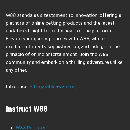
W88 stands as a testament to innovation, offering a
plethora of online betting products and the latest
updates straight from the heart of the platform.
Elevate your gaming journey with W88, where
excitement meets sophistication, and indulge in the
pinnacle of online entertainment. Join the W88
community and embark on a thrilling adventure unlike
any other.
Introduce –
begambleaware.org
Instruct W88
W88 Register