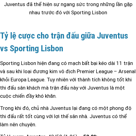
Juventus đã thể hiện sự ngang sức trong những lần gặp
nhau trước đó với Sporting Lisbon
Tỷ lệ cược cho trận đấu giữa
Juventus
vs Sporting Lisbon
Sporting Lisbon hiện đang có mạch bất bại kéo dài 11 trận
và sau khi loại đương kim vô địch Premier League – Arsenal
khỏi Europa League. Tuy nhiên với thành tích không tốt khi
thi đấu sân khách mà trận đấu này với Juventus là một
cuộc chiến đầy khó khăn.
Trong khi đó, chủ nhà Juventus lại đang có một phong độ
thi đấu rất tốt cùng với lợi thế sân nhà. Juventus có thể
làm nên chuyện.