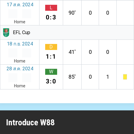
17 ส.ค. 2024
L
90′
0
0
0:3
Home
EFL Cup
18 ก.ย. 2024
D
41′
0
0
1:1
Home
28 ส.ค. 2024
W
85′
0
1
3:0
Home
Introduce W88