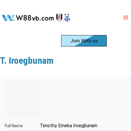
Skip
to
content
Register
Join With us
T. Iroegbunam
Timothy Emeka Iroegbunam
Full Name