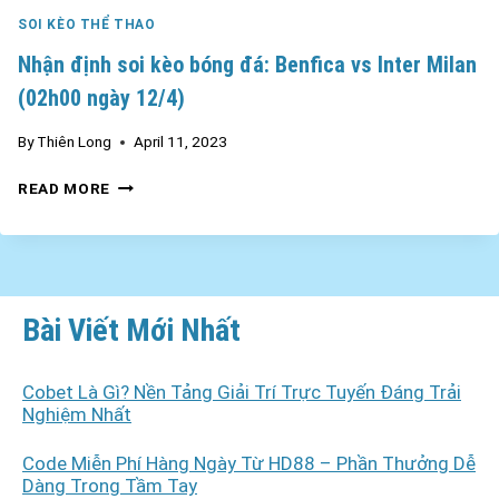
SOI KÈO THỂ THAO
Nhận định soi kèo bóng đá: Benfica vs Inter Milan
(02h00 ngày 12/4)
By
Thiên Long
April 11, 2023
NHẬN
READ MORE
ĐỊNH
SOI
KÈO
BÓNG
ĐÁ:
Bài Viết Mới Nhất
BENFICA
VS
INTER
Cobet Là Gì? Nền Tảng Giải Trí Trực Tuyến Đáng Trải
MILAN
Nghiệm Nhất
(02H00
NGÀY
Code Miễn Phí Hàng Ngày Từ HD88 – Phần Thưởng Dễ
12/4)
Dàng Trong Tầm Tay