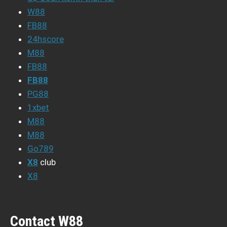
W88
FB88
24hscore
M88
FB88
FB88
PG88
1xbet
M88
M88
Go789
X8
club
X8
Contact W88