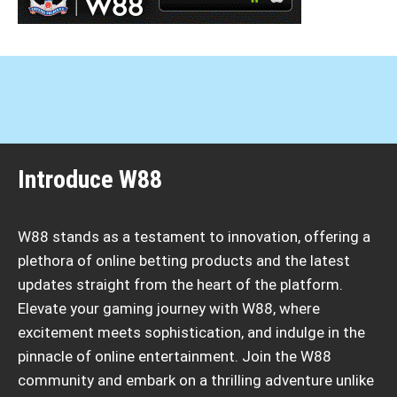
Introduce W88
W88 stands as a testament to innovation, offering a
plethora of online betting products and the latest
updates straight from the heart of the platform.
Elevate your gaming journey with W88, where
excitement meets sophistication, and indulge in the
pinnacle of online entertainment. Join the W88
community and embark on a thrilling adventure unlike