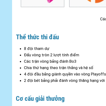
Các
Thể thức thi đấu
8 đội tham dự
Đấu vòng tròn 2 lượt tính điểm
Các trận vòng bảng đánh Bo3
Chia thứ hạng theo trận thắng và hệ số
4 đội đầu bảng giành quyền vào vòng Playoffs
2 đội bét bảng phải đánh vòng thăng hạng vớ
Cơ cấu giải thưởng