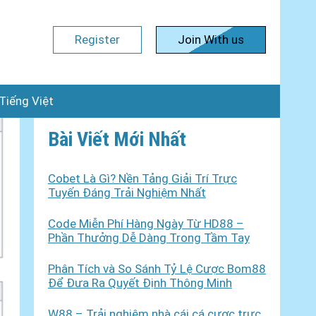
Register
Join With us
Tiếng Việt
Bài Viết Mới Nhất
Cobet Là Gì? Nền Tảng Giải Trí Trực
Tuyến Đáng Trải Nghiệm Nhất
Code Miễn Phí Hàng Ngày Từ HD88 –
Phần Thưởng Dễ Dàng Trong Tầm Tay
Phân Tích và So Sánh Tỷ Lệ Cược Bom88
Để Đưa Ra Quyết Định Thông Minh
W88 – Trải nghiệm nhà cái cá cược trực