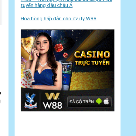
tuyến hàng đầu châu Á
Hoa hồng hấp dẫn cho đại lý W88
à
ị
g