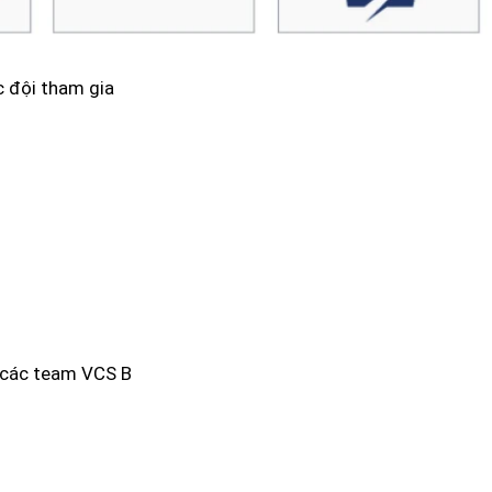
 đội tham gia
i các team VCS B