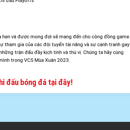
thi đấu Playoffs
a hẹn và được mong đợi sẽ mang đến cho cộng đồng game
sự tham gia của các đội tuyển tài năng và sự cạnh tranh gay
hững trận đấu đầy kịch tính và thú vị. Chúng ta hãy cùng
a mình trong VCS Mùa Xuân 2023.
hi đấu bóng đá tại đây!