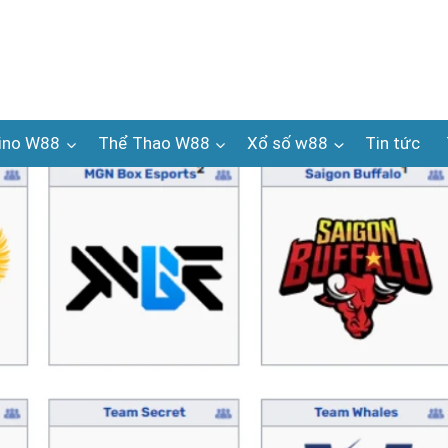
ino W88
Thể Thao W88
Xổ số w88
Tin tức