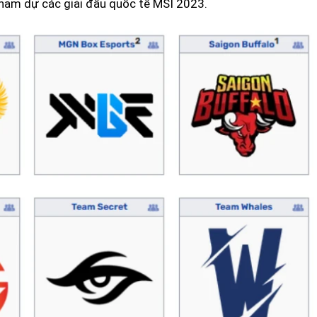
tham dự các giải đấu quốc tế MSI 2023.