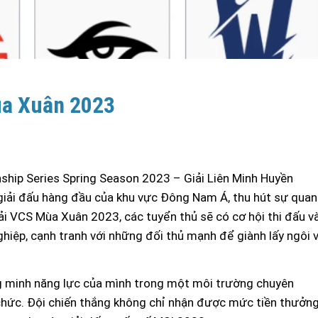
ùa Xuân 2023
hip Series Spring Season 2023 – Giải Liên Minh Huyền
giải đấu hàng đầu của khu vực Đông Nam Á, thu hút sự quan
ải VCS Mùa Xuân 2023, các tuyển thủ sẽ có cơ hội thi đấu v
hiệp, cạnh tranh với những đối thủ mạnh để giành lấy ngôi v
 minh năng lực của mình trong một môi trường chuyên
hức. Đội chiến thắng không chỉ nhận được mức tiền thưởn