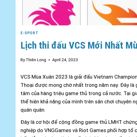
E-SPORT
Lịch thi đấu VCS Mới Nhất M
By
Thiên Long
April 24, 2023
VCS Mùa Xuân 2023 là giải đấu Vietnam Champions
Thoại được mong chờ nhất trong năm nay. Đây là 
tâm của hàng triệu game thủ trong cả nước. Tại gi
thể hiện khả năng của mình trên sân chơi chuyên ng
quán quân.
Đây là cơ hội để cộng đồng game thủ LMHT chứng
nghiệp do VNGGames và Riot Games phối hợp tổ c