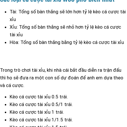
Tài: Tổng số bàn thắng sẽ lớn hơn tỷ lệ kèo cá cược tài
xỉu
Xỉu: Tổng số bàn thắng sẽ nhỏ hơn tỷ lệ kèo cá cược
tài xỉu
Hòa: Tổng số bàn thắng bằng tỷ lệ kèo cá cược tài xỉu
Trong trò chơi tài xỉu, khi nhà cái bắt đầu diễn ra trận đấu
thì họ sẽ đưa ra một con số dự đoán để anh em dựa theo
và cá cược.
Kèo cá cược tài xỉu 0.5 trái.
Kèo cá cược tài xỉu 0.5/1 trái.
Kèo cá cược tài xỉu 1 trái.
Kèo cá cược tài xỉu 1/1.5 trái.