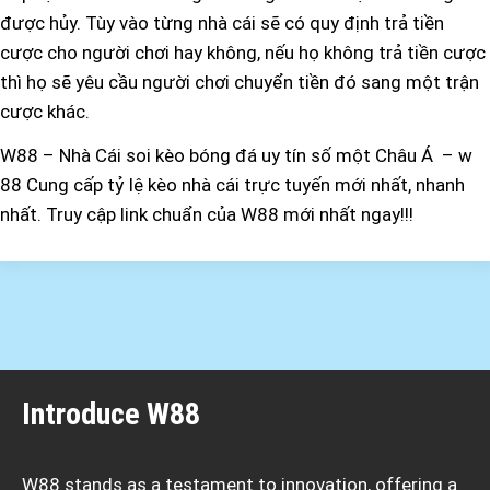
được hủy. Tùy vào từng nhà cái sẽ có quy định trả tiền
cược cho người chơi hay không, nếu họ không trả tiền cược
thì họ sẽ yêu cầu người chơi chuyển tiền đó sang một trận
cược khác.
W88 – Nhà Cái soi kèo bóng đá uy tín số một Châu Á – w
88 Cung cấp tỷ lệ kèo nhà cái trực tuyến mới nhất, nhanh
nhất. Truy cập link chuẩn của W88 mới nhất ngay!!!
Introduce W88
W88 stands as a testament to innovation, offering a