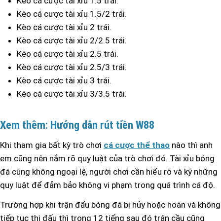
Kèo cá cược tài xỉu 1.5 trái.
Kèo cá cược tài xỉu 1.5/2 trái.
Kèo cá cược tài xỉu 2 trái.
Kèo cá cược tài xỉu 2/2.5 trái.
Kèo cá cược tài xỉu 2.5 trái.
Kèo cá cược tài xỉu 2.5/3 trái.
Kèo cá cược tài xỉu 3 trái.
Kèo cá cược tài xỉu 3/3.5 trái.
Xem thêm:
Hướng dẫn rút tiền W88
Khi tham gia bất kỳ trò chơi
cá cược thể thao
nào thì anh
em cũng nên nắm rõ quy luật của trò chơi đó. Tài xỉu bóng
đá cũng không ngoại lệ, người chơi cần hiểu rõ và kỹ những
quy luật để đảm bảo không vi phạm trong quá trình cá độ.
Trường hợp khi trận đấu bóng đá bị hủy hoặc hoãn và không
tiếp tục thi đấu thì trong 12 tiếng sau đó trận cầu cũng