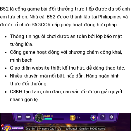
B52 là cổng game bài đổi thưởng trực tiếp được đa số anh
em lựa chọn. Nhà cái B52 được thành lập tại Philippines và
được tổ chức PAGCOR cấp phép hoạt động hợp pháp.
Thông tin người chơi được an toàn bởi lớp bảo mật
tường lửa.
Cổng game hoạt động với phương châm công khai,
minh bạch.
Giao diện website thiết kế thu hút, dễ dàng thao tác.
Nhiều khuyến mãi nổi bật, hấp dẫn. Hàng ngàn hình
thức đổi thưởng.
CSKH tận tâm, chu đáo, các vấn đề được giải quyết
nhanh gọn lẹ.