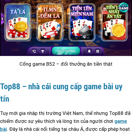
Cổng game B52 – đổi thưởng ăn tiền thật
Top88 – nhà cái cung cấp game bài uy
tín
Tuy mới gia nhập thị trường Việt Nam, thế nhưng Top88 đã
chiếm được sự yêu thích và lòng tin của người chơi
game
bài
. Đây là nhà cái nổi tiếng tại châu Á, được cấp phép hoạt