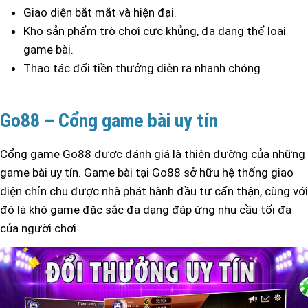
Giao diện bắt mắt và hiện đại.
Kho sản phẩm trò chơi cực khủng, đa dạng thể loại
game bài.
Thao tác đổi tiền thưởng diễn ra nhanh chóng
Go88 – Cổng game bài uy tín
Cổng game Go88 được đánh giá là thiên đường của những
game bài uy tín. Game bài tại Go88 sở hữu hệ thống giao
diện chỉn chu được nhà phát hành đầu tư cẩn thận, cùng với
đó là khó game đặc sắc đa dạng đáp ứng nhu cầu tối đa
của người chơi