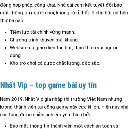
động hợp pháp, công khai. Nhà cái cam kết tuyệt đối bảo
mật thông tin người chơi, không rò rỉ, tiết lộ cho bất cứ bên
thứ ba nào.
Tiềm lực tài chính vững mạnh.
Chương trình khuyến mãi khủng.
Website có giao diện thu hút, thân thiện với người
dùng.
Kho trò chơi cá cược chất lượng, đặc sắc.
Nhất Vip – top game bài uy tín
Năm 2019, Nhất Vip gia nhập thị trường Việt Nam nhưng
lượng thành viên tại cổng game này cực kì lớn. Hiện nay nhà
cái đang được nhiều anh em yêu thích bởi:
Bảo mật thông tin thành viên một cách an toàn và