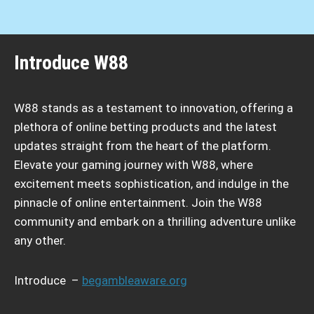
Introduce W88
W88 stands as a testament to innovation, offering a
plethora of online betting products and the latest
updates straight from the heart of the platform.
Elevate your gaming journey with W88, where
excitement meets sophistication, and indulge in the
pinnacle of online entertainment. Join the W88
community and embark on a thrilling adventure unlike
any other.
Introduce –
begambleaware.org