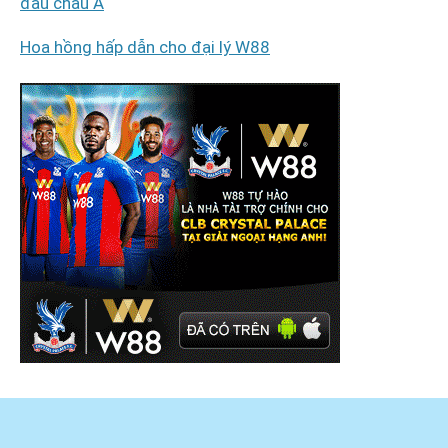
đầu châu Á
Hoa hồng hấp dẫn cho đại lý W88