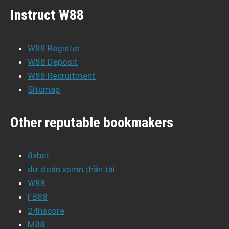
Instruct W88
W88 Register
W88 Deposit
W88 Recruitment
Sitemap
Other reputable bookmakers
8xbet
dự đoán xsmn thần tài
W88
FB88
24hscore
M88