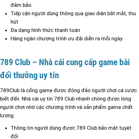
đảm bảo.
Tiếp cận người dùng thông qua giao diện bắt mắt, thu
hút
Đa dạng hình thức thanh toán
Hàng ngàn chương trình ưu đãi diễn ra mỗi ngày
789 Club – Nhà cái cung cấp game bài
đổi thưởng uy tín
789Club là cổng game được đông đảo người chơi cá cược
biết đến. Nhà cái uy tín 789 Club nhanh chóng được lòng
người chơi nhờ các chương trình và sản phẩm game chất
lượng.
Thông tin người dùng được 789 Club bảo mật tuyệt
đối