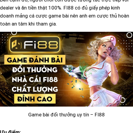
dealer và ăn tiền thật 100%. FI88 có đủ giấy phép kinh
doanh mảng cá cược game bài nên anh em cược thủ hoàn
toàn an tâm khi tham gia.
Game bài đổi thưởng uy tín – FI88
Ưu điểm: