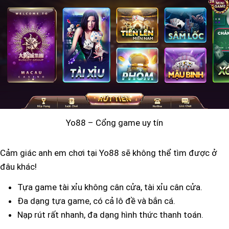
Yo88 – Cổng game uy tín
Cảm giác anh em chơi tại Yo88 sẽ không thể tìm được ở
đâu khác!
Tựa game tài xỉu không cân cửa, tài xỉu cân cửa.
Đa dạng tựa game, có cả lô đề và bắn cá.
Nạp rút rất nhanh, đa dạng hình thức thanh toán.