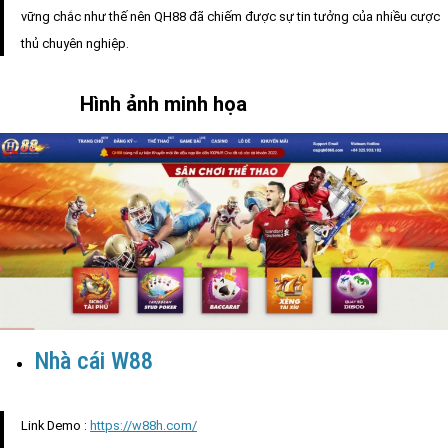
vững chắc như thế nên QH88 đã chiếm được sự tin tưởng của nhiều cược
thủ chuyên nghiệp.
Hình ảnh minh họa
Nhà cái W88
Link Demo :
https://w88h.com/