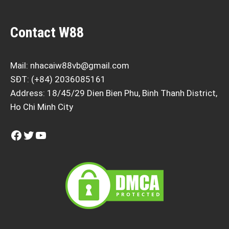
Contact W88
Mail:
nhacaiw88vb@gmail.com
SĐT: (+84) 2036085161
Address: 18/45/29 Dien Bien Phu, Binh Thanh District,
Ho Chi Minh City
Facebook
Twitter
YouTube