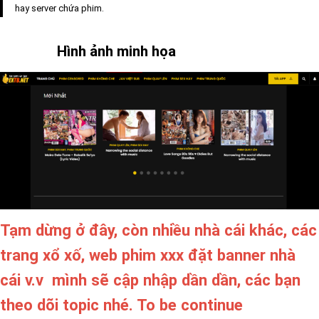
hay server chứa phim.
Hình ảnh minh họa
Tạm dừng ở đây, còn nhiều nhà cái khác, các
trang xổ xố, web phim xxx đặt banner nhà
cái v.v mình sẽ cập nhập dần dần, các bạn
theo dõi topic nhé. To be continue