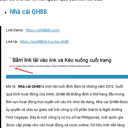
Nhà cái QH88
Link Demo :
https://qh8868.com/
Link tải :
https://ww88link.top/tai-qh88
Mô tả :
Nhà cái QH88
là một tên tuổi đình đám từ những năm 2012. Suốt
quá trình hoạt động của mình, QH88 đã khẳng định vị thế hàng đầu trong
lĩnh vực hoạt động trực tuyến với các trò chơi đa dạng. Nha cai QH88 được
ủy quyền và chịu sự giám sát bởi công ty Cổ phần Giải trí & Nghỉ dưỡng
First Cagayan. Đây là một công ty có trụ sở tại Philippines, một quốc gia
được cấp phép cho các hoạt động cá cược online. Sở hữu một nền tảng