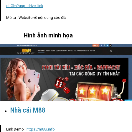
dLGhv?usp=drive_link
Mô tả : Website về nội dung xóc đĩa
Hình ảnh minh họa
Nhà cái M88
Link Demo :
https://m88i.info