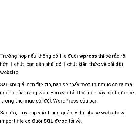
Trường hợp nếu không có file đuôi
wpress
thì sẽ rắc rối
hớn 1 chút, bạn cần phải có 1 chút kiến thức về cài đặt
website.
Sau khi giải nén file zip, bạn sẽ thấy một thư mục chứa mã
nguồn của trang web. Bạn cần tải thư mục này lên thư mục
trong thư mục cài đặt WordPress của bạn.
Sau đó, truy cập vào trang quản lý database website và
import file có đuôi
SQL
được tải về.