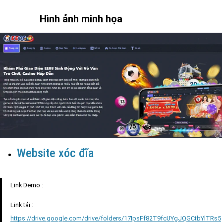
Hình ảnh minh họa
Website xóc đĩa
Link Demo :
Link tải :
https://drive.google.com/drive/folders/17IpsFf82T9fcUYgJQGCtbYlTRs5