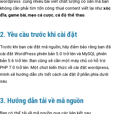
wordpress cùng nhiều bài viết chất lượng có sẵn mà bạn
không cần phải tìm tốn công thuê content viết lại như
xóc
đĩa
,
game bài
,
mẹo cá cược
,
cá độ thể thao
.
2. Yêu cầu trước khi cài đặt
Trước khi bạn cài đặt mã nguồn, hãy đảm bảo rằng bạn đã
cài đặt WordPress phiên bản 5.0 trở lên và MySQL phiên
bản 5.6 trở lên. Bạn cũng sẽ cần một máy chủ có hỗ trợ
PHP 7.0 trở lên. Một chút kiến thức về cài đặt wordpress,
mình sẽ hướng dẫn chi tiết cách cài đặt ở phần phía dưới
sau.
3. Hướng dẫn tải về mã nguồn
Bạn có thể tải về mã nguồn qua các liên kết sau: