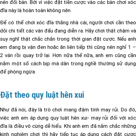
nên đổi bàn. Bởi vì việc đặt tiền cược vào các bàn chơi xóc
đĩa này là hoàn toàn không nên.
Để có thể chơi xóc đĩa thắng nhà cái, người chơi cần theo
dõi chi tiết các ván đấu đang diễn ra. Hãy chơi thật chậm và
suy nghĩ thật chắc chắn trong thời gian đặt cược. Nếu anh
em đang bị vận đen hoặc ăn liên tiếp thì cũng nên nghỉ 1 –
2 ván rồi quay trở lại. Hơn nữa thế nữa, anh em cũng cần
nắm một số cách bịp mà dân trong nghề thường sử dụng
để phòng ngừa.
Đặt theo quy luật hên xui
Như đã nói, đây là trò chơi mang đậm tính may rủi. Do đó,
việc anh em áp dụng quy luật hên xui- may rủi đối với xóc
đĩa là điều vô cùng dễ hiểu. Khi anh em đã nắm chắc những
kinh nghiệm chơi thì hãy tiếp tục áp dụng cách đặt cược