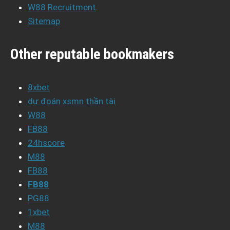
W88 Recruitment
Sitemap
Other reputable bookmakers
8xbet
dự đoán xsmn thần tài
W88
FB88
24hscore
M88
FB88
FB88
PG88
1xbet
M88