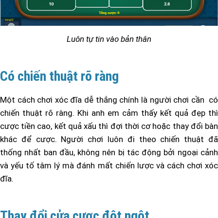
Luôn tự tin vào bản thân
Có chiến thuật rõ ràng
Một cách chơi xóc đĩa dễ thắng chính là người chơi cần có
chiến thuật rõ ràng. Khi anh em cảm thấy kết quả đẹp thì
cược tiền cao, kết quả xấu thì đợi thời cơ hoặc thay đổi bàn
khác để cược. Người chơi luôn đi theo chiến thuật đã
thống nhất ban đầu, không nên bị tác động bởi ngoại cảnh
và yếu tố tâm lý mà đánh mất chiến lược và cách chơi xóc
đĩa.
Thay đổi cửa cược đột ngột