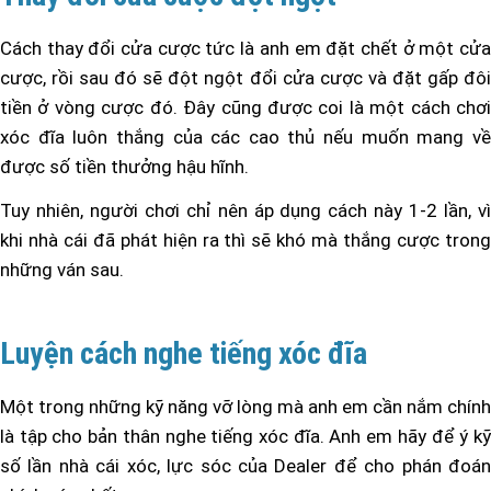
Cách thay đổi cửa cược tức là anh em đặt chết ở một cửa
cược, rồi sau đó sẽ đột ngột đổi cửa cược và đặt gấp đôi
tiền ở vòng cược đó. Đây cũng được coi là một cách chơi
xóc đĩa luôn thắng của các cao thủ nếu muốn mang về
được số tiền thưởng hậu hĩnh.
Tuy nhiên, người chơi chỉ nên áp dụng cách này 1-2 lần, vì
khi nhà cái đã phát hiện ra thì sẽ khó mà thắng cược trong
những ván sau.
Luyện cách nghe tiếng xóc đĩa
Một trong những kỹ năng vỡ lòng mà anh em cần nắm chính
là tập cho bản thân nghe tiếng xóc đĩa. Anh em hãy để ý kỹ
số lần nhà cái xóc, lực sóc của Dealer để cho phán đoán