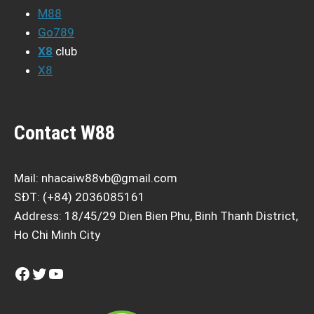
M88
Go789
X8
club
X8
Contact W88
Mail:
nhacaiw88vb@gmail.com
SĐT: (+84) 2036085161
Address: 18/45/29 Dien Bien Phu, Binh Thanh District,
Ho Chi Minh City
Facebook
Twitter
YouTube