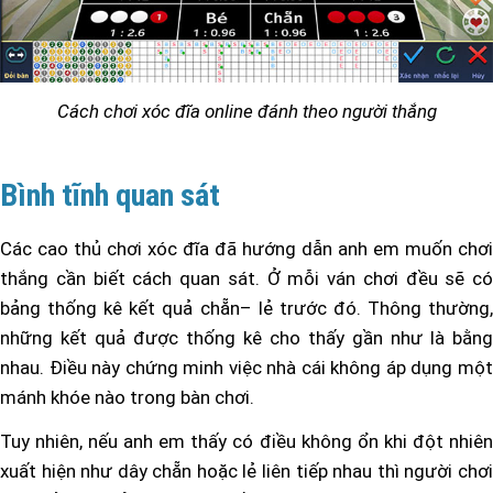
Cách chơi xóc đĩa online đánh theo người thắng
Bình tĩnh quan sát
Các cao thủ chơi xóc đĩa đã hướng dẫn anh em muốn chơi
thắng cần biết cách quan sát. Ở mỗi ván chơi đều sẽ có
bảng thống kê kết quả chẵn– lẻ trước đó. Thông thường,
những kết quả được thống kê cho thấy gần như là bằng
nhau. Điều này chứng minh việc nhà cái không áp dụng một
mánh khóe nào trong bàn chơi.
Tuy nhiên, nếu anh em thấy có điều không ổn khi đột nhiên
xuất hiện như dây chẵn hoặc lẻ liên tiếp nhau thì người chơi