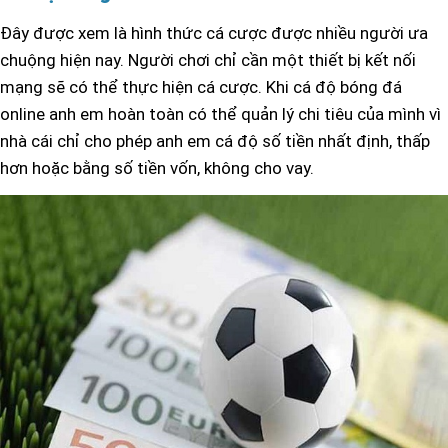
Đây được xem là hình thức cá cược được nhiều người ưa
chuộng hiện nay. Người chơi chỉ cần một thiết bị kết nối
mạng sẽ có thể thực hiện cá cược. Khi cá độ bóng đá
online anh em hoàn toàn có thể quản lý chi tiêu của mình vì
nhà cái chỉ cho phép anh em cá độ số tiền nhất định, thấp
hơn hoặc bằng số tiền vốn, không cho vay.