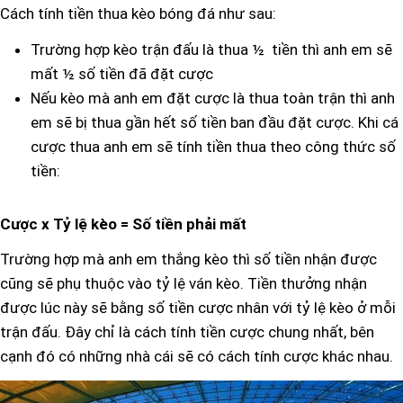
Cách tính tiền thua kèo bóng đá như sau:
Trường hợp kèo trận đấu là thua ½ tiền thì anh em sẽ
mất ½ số tiền đã đặt cược
Nếu kèo mà anh em đặt cược là thua toàn trận thì anh
em sẽ bị thua gần hết số tiền ban đầu đặt cược. Khi cá
cược thua anh em sẽ tính tiền thua theo công thức số
tiền:
Cược x Tỷ lệ kèo = Số tiền phải mất
Trường hợp mà anh em thắng kèo thì số tiền nhận được
cũng sẽ phụ thuộc vào tỷ lệ ván kèo. Tiền thưởng nhận
được lúc này sẽ bằng số tiền cược nhân với tỷ lệ kèo ở mỗi
trận đấu. Đây chỉ là cách tính tiền cược chung nhất, bên
cạnh đó có những nhà cái sẽ có cách tính cược khác nhau.