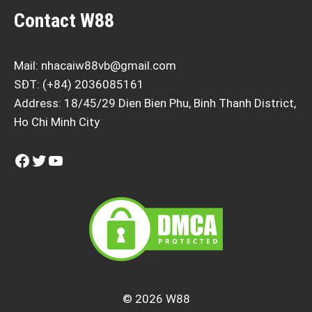
Contact W88
Mail:
nhacaiw88vb@gmail.com
SĐT: (+84) 2036085161
Address: 18/45/29 Dien Bien Phu, Binh Thanh District,
Ho Chi Minh City
Facebook
Twitter
YouTube
© 2026 W88