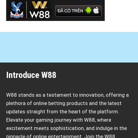
Introduce W88
W88 stands as a testament to innovation, offering a
plethora of online betting products and the latest
updates straight from the heart of the platform.
Elevate your gaming journey with W88, where
excitement meets sophistication, and indulge in the
pinnacle of online entertainment. Join the W88