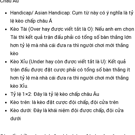
Châu Âu
Handicap/ Asian Handicap: Cụm từ này có ý nghĩa là tỷ
lệ kèo chấp châu Á
Kèo Tài (Over hay được viết tắt là O): Nếu anh em chọn
Tài thì kết quả trận đấu phải có tổng số bàn thắng lớn
hơn tỷ lệ mà nhà cái đưa ra thì người chơi mới thắng
kèo
Kèo Xỉu (Under hay còn được viết tắt là U): Kết quả
trận đấu được đặt cược phải có tổng số bàn thắng ít
hơn tỷ lệ mà nhà cái đưa ra thì người chơi mới thắng
kèo Xỉu.
Tỷ lệ 1×2: Đây là tỷ lệ kèo chấp châu Âu
Kèo trên: là kèo đặt cược đội chấp, đội cửa trên
Kèo dưới: Đây là khái niệm đội được chấp, đội cửa
dưới