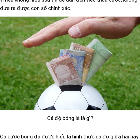
đưa ra được con số chính xác.
Cá độ bóng là là gì?
Cá cược bóng đá được hiểu là hình thức cá độ giữa hai hay