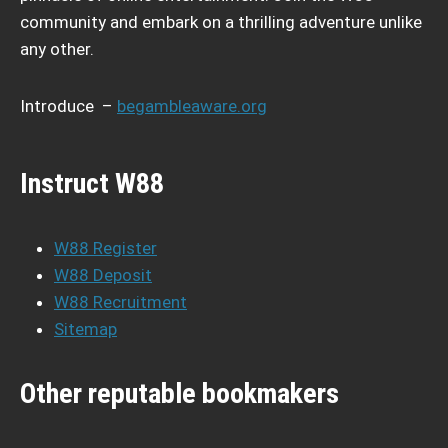
community and embark on a thrilling adventure unlike
any other.
Introduce –
begambleaware.org
Instruct W88
W88 Register
W88 Deposit
W88 Recruitment
Sitemap
Other reputable bookmakers