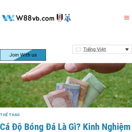
Skip
to
content
Register
Tiếng Việt
Join With us
THỂ THAO
Cá Độ Bóng Đá Là Gì? Kinh Nghiệm