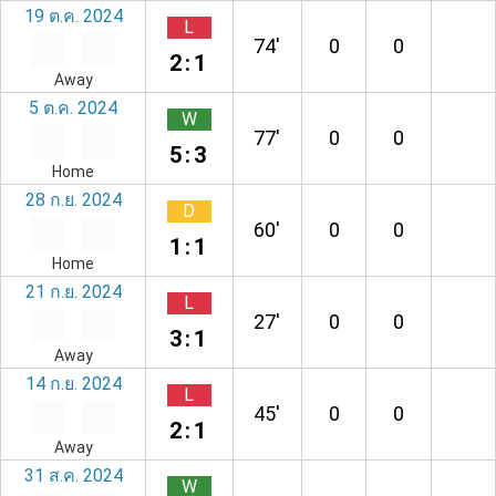
19 ต.ค. 2024
L
74′
0
0
2:1
Away
5 ต.ค. 2024
W
77′
0
0
5:3
Home
28 ก.ย. 2024
D
60′
0
0
1:1
Home
21 ก.ย. 2024
L
27′
0
0
3:1
Away
14 ก.ย. 2024
L
45′
0
0
2:1
Away
31 ส.ค. 2024
W