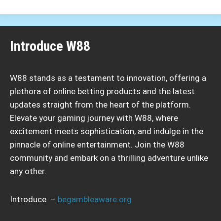
Introduce W88
W88 stands as a testament to innovation, offering a
plethora of online betting products and the latest
updates straight from the heart of the platform.
Elevate your gaming journey with W88, where
excitement meets sophistication, and indulge in the
pinnacle of online entertainment. Join the W88
community and embark on a thrilling adventure unlike
any other.
Introduce –
begambleaware.org