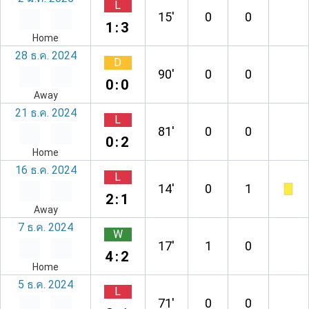
L
15′
0
0
1:3
Home
28 ธ.ค. 2024
D
90′
0
0
0:0
Away
21 ธ.ค. 2024
L
81′
0
0
0:2
Home
16 ธ.ค. 2024
L
14′
0
1
2:1
Away
7 ธ.ค. 2024
W
17′
1
0
4:2
Home
5 ธ.ค. 2024
L
71′
0
0