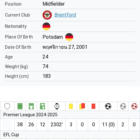
Midfielder
Position
Brentford
Current Club
Nationality
Potsdam
Place Of Birth
พฤศจิกายน 27, 2001
Date Of Birth
24
Age
74
Weight (kg)
183
Height (cm)
Premier League 2024-2025
38
26
12
2302′
3
0
0
11 (0)
2
0
EFL Cup