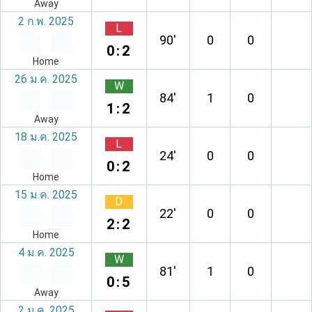
Away
2 ก.พ. 2025
L
90′
0
0
0:2
Home
26 ม.ค. 2025
W
84′
1
0
1:2
Away
18 ม.ค. 2025
L
24′
0
0
0:2
Home
15 ม.ค. 2025
D
22′
0
0
2:2
Home
4 ม.ค. 2025
W
81′
1
0
0:5
Away
2 ม.ค. 2025