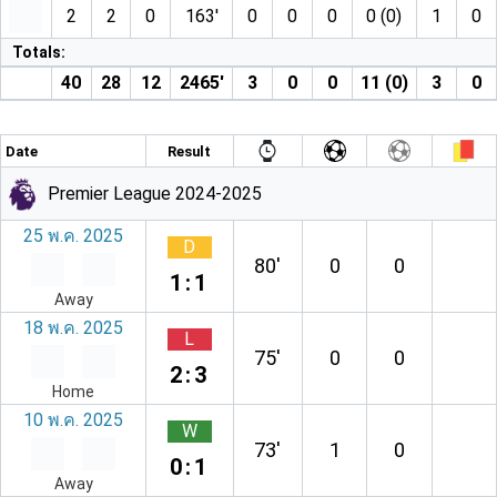
2
2
0
163′
0
0
0
0 (0)
1
0
Totals:
40
28
12
2465′
3
0
0
11 (0)
3
0
Date
Result
Premier League 2024-2025
25 พ.ค. 2025
D
80′
0
0
1:1
Away
18 พ.ค. 2025
L
75′
0
0
2:3
Home
10 พ.ค. 2025
W
73′
1
0
0:1
Away