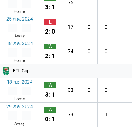
75′
0
0
3:1
Home
25 ส.ค. 2024
L
17′
0
0
2:0
Away
18 ส.ค. 2024
W
74′
0
0
2:1
Home
EFL Cup
18 ก.ย. 2024
W
90′
0
0
3:1
Home
29 ส.ค. 2024
W
73′
0
1
0:1
Away