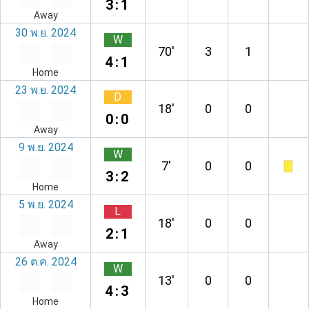
3:1
Away
30 พ.ย. 2024
W
70′
3
1
4:1
Home
23 พ.ย. 2024
D
18′
0
0
0:0
Away
9 พ.ย. 2024
W
7′
0
0
3:2
Home
5 พ.ย. 2024
L
18′
0
0
2:1
Away
26 ต.ค. 2024
W
13′
0
0
4:3
Home