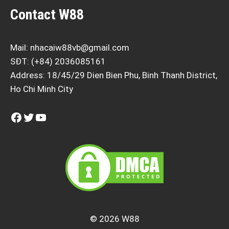
Contact W88
Mail:
nhacaiw88vb@gmail.com
SĐT: (+84) 2036085161
Address: 18/45/29 Dien Bien Phu, Binh Thanh District,
Ho Chi Minh City
Facebook
Twitter
YouTube
© 2026 W88