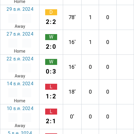
Home
29 ธ.ค. 2024
D
78′
1
0
2:2
Away
27 ธ.ค. 2024
W
16′
1
0
2:0
Home
22 ธ.ค. 2024
W
16′
0
0
0:3
Away
14 ธ.ค. 2024
L
18′
0
0
1:2
Home
10 ธ.ค. 2024
L
0′
0
0
2:1
Away
5 ธ.ค. 2024