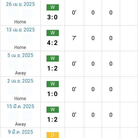
26 เม.ย. 2025
W
0′
0
0
3:0
Home
13 เม.ย. 2025
W
7′
0
0
4:2
Home
5 เม.ย. 2025
W
0′
0
0
1:2
Away
2 เม.ย. 2025
W
0′
0
0
1:0
Home
15 มี.ค. 2025
W
0′
0
0
1:2
Away
9 มี.ค. 2025
D