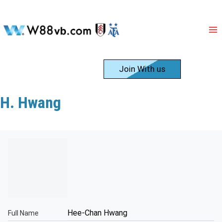
Skip
to
content
Register
Join With us
H. Hwang
Hee-Chan Hwang
Full Name