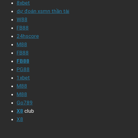
8xbet
dự đoán xsmn thần tài
W88
FB88
24hscore
M88
FB88
FB88
PG88
1xbet
M88
M88
Go789
X8
club
X8