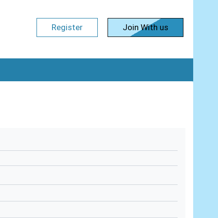
Register
Join With us