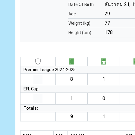
ธันวาคม 21, 
Date Of Birth
29
Age
77
Weight (kg)
178
Height (cm)
Premier League 2024-2025
8
1
EFL Cup
1
0
Totals:
9
1