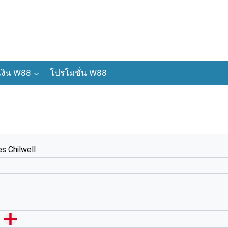
เงิน W88
โปรโมชั่น W88
s Chilwell