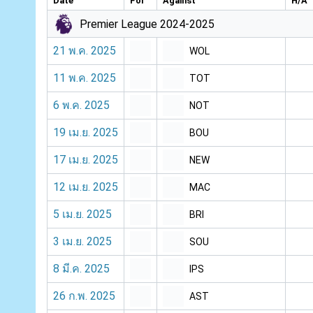
Date
For
Against
H/A
Premier League 2024-2025
21 พ.ค. 2025
WOL
11 พ.ค. 2025
TOT
6 พ.ค. 2025
NOT
19 เม.ย. 2025
BOU
17 เม.ย. 2025
NEW
12 เม.ย. 2025
MAC
5 เม.ย. 2025
BRI
3 เม.ย. 2025
SOU
8 มี.ค. 2025
IPS
26 ก.พ. 2025
AST