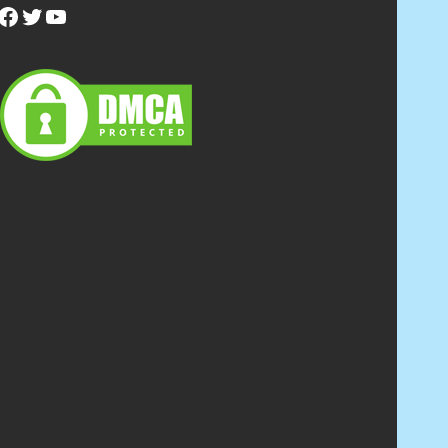
Facebook
Twitter
YouTube