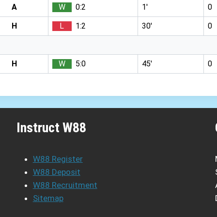
A
W
0:2
1′
0
H
L
1:2
30′
0
H
W
5:0
45′
0
Instruct W88
W88 Register
W88 Deposit
W88 Recruitment
Sitemap