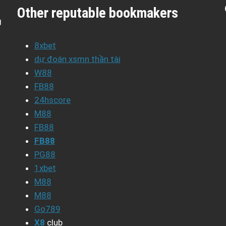
Other reputable bookmakers
g
8xbet
dự đoán xsmn thần tài
W88
FB88
24hscore
M88
FB88
FB88
PG88
1xbet
M88
M88
Go789
X8
club