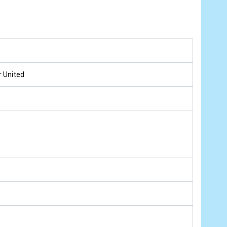
 United