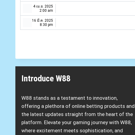
4 เม.ย. 2025
2:00 am
16 มี.ค. 2025
8:30 pm
Introduce W88
W88 stands as a testament to innovation,
offering a plethora of online betting products and
the latest updates straight from the heart of the
platform. Elevate your gaming journey with W88,
where excitement meets sophistication, and