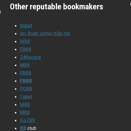
Other reputable bookmakers
g
8xbet
dự đoán xsmn thần tài
W88
FB88
24hscore
M88
FB88
FB88
PG88
1xbet
M88
M88
Go789
X8
club