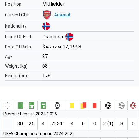
Midfielder
Position
Arsenal
Current Club
Nationality
Drammen
Place Of Birth
ธันวาคม 17, 1998
Date Of Birth
27
Age
68
Weight (kg)
178
Height (cm)
Premier League 2024-2025
30
26
4
2331′
4
0
0
3 (1)
8
0
UEFA Champions League 2024-2025