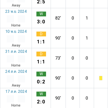
2:5
Away
23 พ.ย. 2024
W
82′
0
1
3:0
Home
10 พ.ย. 2024
D
90′
0
1
1:1
Away
31 ส.ค. 2024
D
73′
0
0
1:1
Home
24 ส.ค. 2024
W
90′
0
0
0:2
Away
17 ส.ค. 2024
W
90′
0
0
2:0
Home