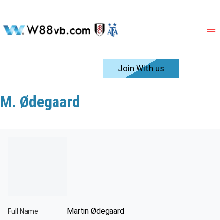
Skip
to
content
Register
Join With us
M. Ødegaard
Martin Ødegaard
Full Name