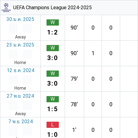
UEFA Champions League 2024-2025
30 ม.ค. 2025
W
90′
0
0
1:2
Away
23 ม.ค. 2025
W
90′
1
0
3:0
Home
12 ธ.ค. 2024
W
79′
0
0
3:0
Home
27 พ.ย. 2024
W
78′
0
0
1:5
Away
7 พ.ย. 2024
L
1′
0
0
1:0