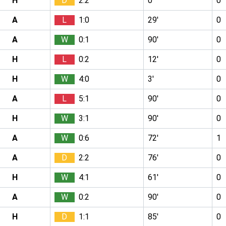
H
D
2:2
0′
0
A
L
1:0
29′
0
A
W
0:1
90′
0
H
L
0:2
12′
0
H
W
4:0
3′
0
A
L
5:1
90′
0
H
W
3:1
90′
0
A
W
0:6
72′
1
A
D
2:2
76′
0
H
W
4:1
61′
0
A
W
0:2
90′
0
H
D
1:1
85′
0