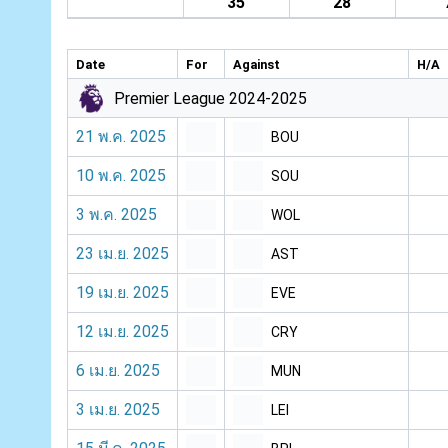
35
28
Date
For
Against
H/A
Premier League 2024-2025
21 พ.ค. 2025
BOU
10 พ.ค. 2025
SOU
3 พ.ค. 2025
WOL
23 เม.ย. 2025
AST
19 เม.ย. 2025
EVE
12 เม.ย. 2025
CRY
6 เม.ย. 2025
MUN
3 เม.ย. 2025
LEI