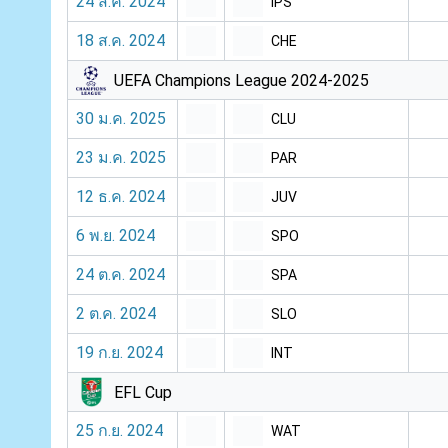
24 ส.ค. 2024
IPS
18 ส.ค. 2024
CHE
UEFA Champions League 2024-2025
30 ม.ค. 2025
CLU
23 ม.ค. 2025
PAR
12 ธ.ค. 2024
JUV
6 พ.ย. 2024
SPO
24 ต.ค. 2024
SPA
2 ต.ค. 2024
SLO
19 ก.ย. 2024
INT
EFL Cup
25 ก.ย. 2024
WAT