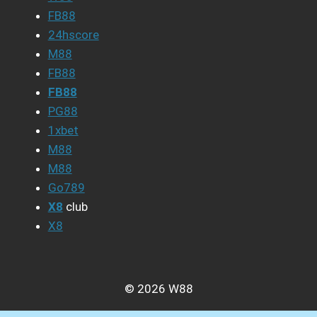
FB88
24hscore
M88
FB88
FB88
PG88
1xbet
M88
M88
Go789
X8
club
X8
© 2026 W88