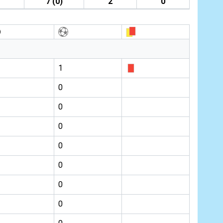
1
7 (0)
2
0
1
0
0
0
0
0
0
0