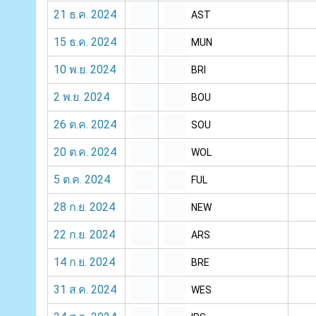
21 ธ.ค. 2024
AST
15 ธ.ค. 2024
MUN
10 พ.ย. 2024
BRI
2 พ.ย. 2024
BOU
26 ต.ค. 2024
SOU
20 ต.ค. 2024
WOL
5 ต.ค. 2024
FUL
28 ก.ย. 2024
NEW
22 ก.ย. 2024
ARS
14 ก.ย. 2024
BRE
31 ส.ค. 2024
WES