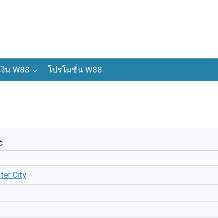
เงิน W88
โปรโมชั่น W88
ć
er City