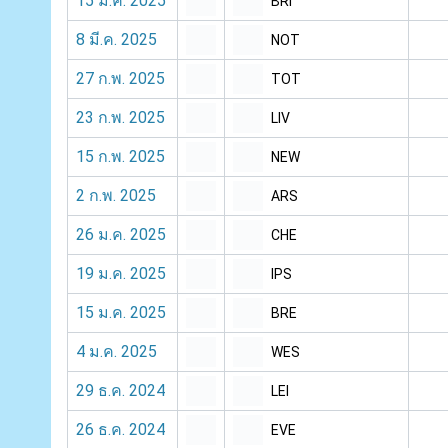
15 มี.ค. 2025
BRI
8 มี.ค. 2025
NOT
27 ก.พ. 2025
TOT
23 ก.พ. 2025
LIV
15 ก.พ. 2025
NEW
2 ก.พ. 2025
ARS
26 ม.ค. 2025
CHE
19 ม.ค. 2025
IPS
15 ม.ค. 2025
BRE
4 ม.ค. 2025
WES
29 ธ.ค. 2024
LEI
26 ธ.ค. 2024
EVE