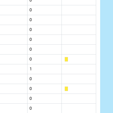
0
0
0
0
0
0
0
1
0
0
0
0