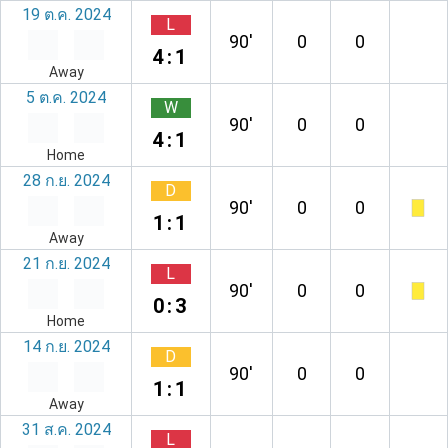
19 ต.ค. 2024
L
90′
0
0
4:1
Away
5 ต.ค. 2024
W
90′
0
0
4:1
Home
28 ก.ย. 2024
D
90′
0
0
1:1
Away
21 ก.ย. 2024
L
90′
0
0
0:3
Home
14 ก.ย. 2024
D
90′
0
0
1:1
Away
31 ส.ค. 2024
L