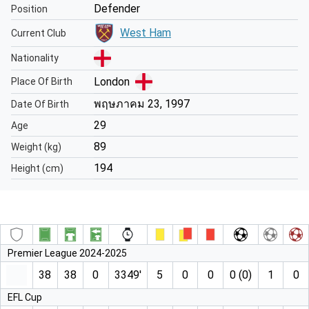
Defender
Position
West Ham
Current Club
Nationality
London
Place Of Birth
พฤษภาคม 23, 1997
Date Of Birth
29
Age
89
Weight (kg)
194
Height (cm)
Premier League 2024-2025
38
38
0
3349′
5
0
0
0 (0)
1
0
EFL Cup