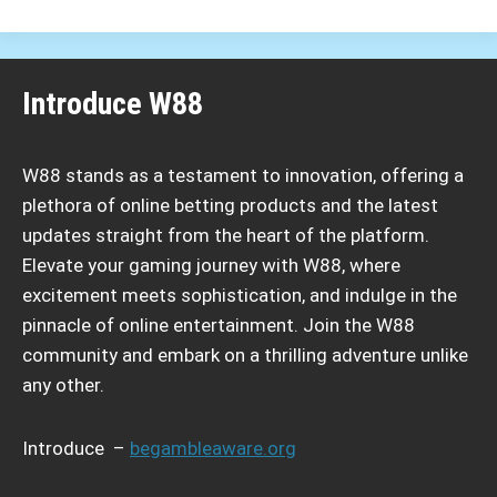
Introduce W88
W88 stands as a testament to innovation, offering a
plethora of online betting products and the latest
updates straight from the heart of the platform.
Elevate your gaming journey with W88, where
excitement meets sophistication, and indulge in the
pinnacle of online entertainment. Join the W88
community and embark on a thrilling adventure unlike
any other.
Introduce –
begambleaware.org