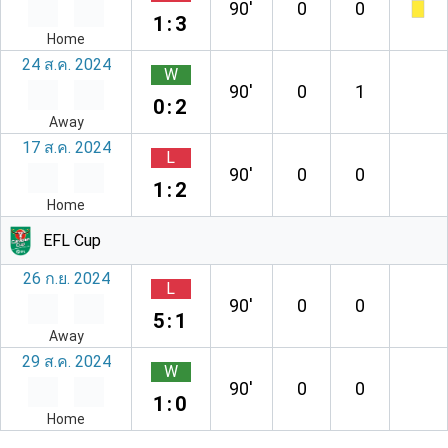
90′
0
0
1:3
Home
24 ส.ค. 2024
W
90′
0
1
0:2
Away
17 ส.ค. 2024
L
90′
0
0
1:2
Home
EFL Cup
26 ก.ย. 2024
L
90′
0
0
5:1
Away
29 ส.ค. 2024
W
90′
0
0
1:0
Home