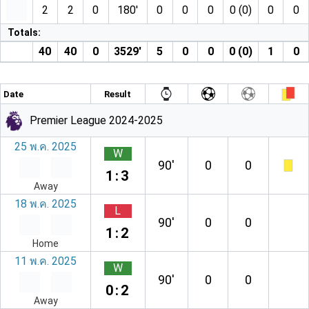
2
2
0
180′
0
0
0
0 (0)
0
0
Totals:
40
40
0
3529′
5
0
0
0 (0)
1
0
Date
Result
Premier League 2024-2025
25 พ.ค. 2025
W
90′
0
0
1:3
Away
18 พ.ค. 2025
L
90′
0
0
1:2
Home
11 พ.ค. 2025
W
90′
0
0
0:2
Away