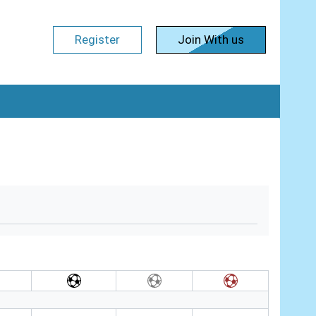
Register
Join With us