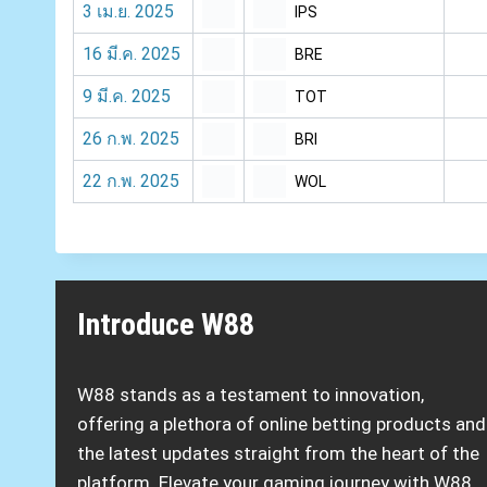
3 เม.ย. 2025
IPS
16 มี.ค. 2025
BRE
9 มี.ค. 2025
TOT
26 ก.พ. 2025
BRI
22 ก.พ. 2025
WOL
Introduce W88
W88 stands as a testament to innovation,
offering a plethora of online betting products and
the latest updates straight from the heart of the
platform. Elevate your gaming journey with W88,