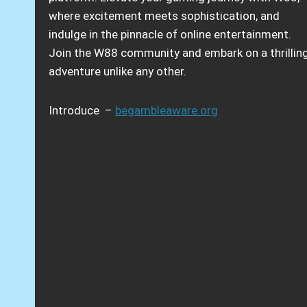
where excitement meets sophistication, and
indulge in the pinnacle of online entertainment.
Join the W88 community and embark on a thrillin
adventure unlike any other.
Introduce –
begambleaware.org