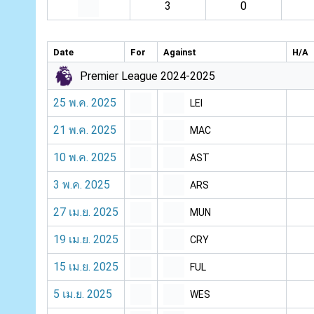
3
0
Date
For
Against
H/A
Premier League 2024-2025
25 พ.ค. 2025
LEI
21 พ.ค. 2025
MAC
10 พ.ค. 2025
AST
3 พ.ค. 2025
ARS
27 เม.ย. 2025
MUN
19 เม.ย. 2025
CRY
15 เม.ย. 2025
FUL
5 เม.ย. 2025
WES